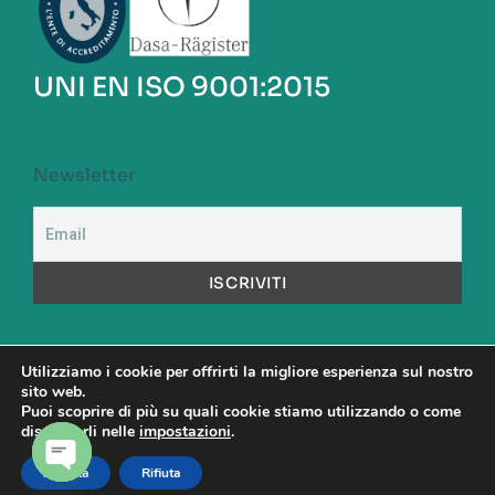
UNI EN ISO 9001:2015
Newsletter
Utilizziamo i cookie per offrirti la migliore esperienza sul nostro
sito web.
A.S.S.A. S.p.a. Capitale Sociale versato: Euro 1.000.000,00
Puoi scoprire di più su quali cookie stiamo utilizzando o come
Codice Fiscale: 00480890581 – Partita Iva: 00904531001 -
disattivarli nelle
impostazioni
.
Direttore Sanitario: Dott. Maurizio Cattel
Accetta
Rifiuta
OPEN