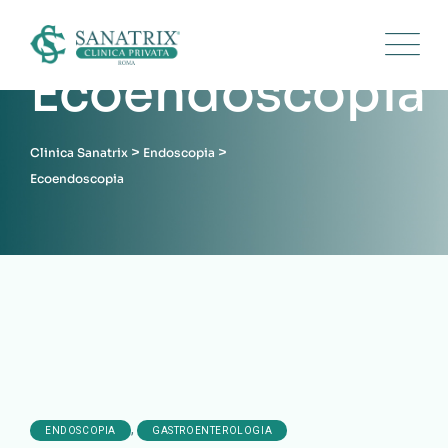
Ecoendoscopia
>
>
Clinica Sanatrix
Endoscopia
Ecoendoscopia
,
ENDOSCOPIA
GASTROENTEROLOGIA