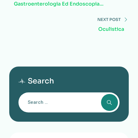
Gastroenterologia Ed Endoscopia
Digestiva
NEXT POST
Oculistica
Search