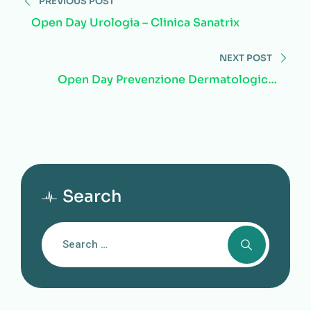
PREVIOUS POST
Open Day Urologia – Clinica Sanatrix
NEXT POST
Open Day Prevenzione Dermatologica-
Clinica Sanatrix
Search