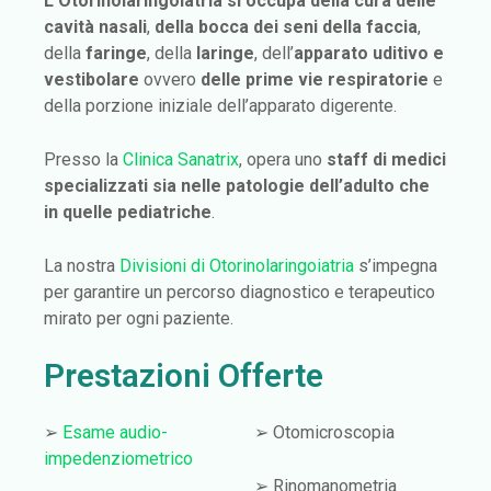
L‘Otorinolaringoiatria si occupa della cura delle
cavità nasali
,
della bocca dei seni della faccia
,
della
faringe
, della
laringe
, dell’
apparato uditivo
e
vestibolare
ovvero
delle prime vie respiratorie
e
della porzione iniziale dell’apparato digerente.
Presso la
Clinica Sanatrix
, opera uno
staff di medici
specializzati sia nelle patologie dell’adulto che
in quelle pediatriche
.
La nostra
Divisioni di Otorinolaringoiatria
s’impegna
per garantire un percorso diagnostico e terapeutico
mirato per ogni paziente.
Prestazioni Offerte
➢
Esame audio-
➢ Otomicroscopia
impedenziometrico
➢ Rinomanometria