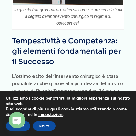
In questo fotogramma si evidenzia come si presenta la tibia
a seguito dell'interevento chirurgico in regime di
osteosintesi.
Tempestività e Competenza:
gli elementi fondamentali per
il Successo
L’ottimo esito dell’intervento
chirurgico
è stato
possibile anche grazie alla prontezza del nostro
servizio di
Pronto Soccorso
, operativo 24 ore su
Utilizziamo i cookie per offrirti la migliore esperienza sul nostro
24, che ha garantito un rapido trasferimento in sala
sito web.
operatoria.
Puoi scoprire di più su quali cookie stiamo utilizzando o come
disattivarli nelle
impostazioni
.
In situazioni come questa,
il tempismo è cruciale
,
Accetta
Rifiuta
e la Clinica Sanatrix si distingue per la sua
OPEN
capacità di rispondere immediatamente a