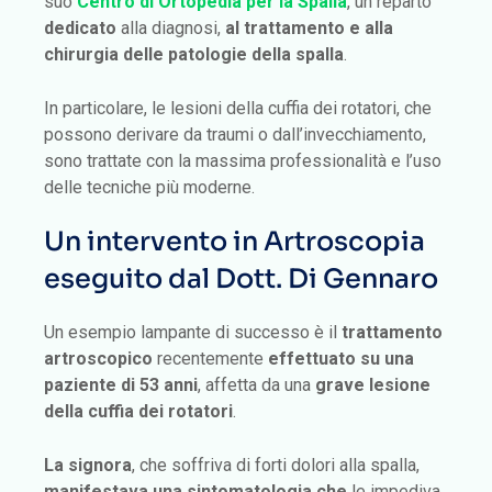
suo
Centro di Ortopedia per la Spalla
, un reparto
dedicato
alla diagnosi,
al trattamento e alla
chirurgia delle patologie della spalla
.
In particolare, le lesioni della cuffia dei rotatori, che
possono derivare da traumi o dall’invecchiamento,
sono trattate con la massima professionalità e l’uso
delle tecniche più moderne.
Un intervento in Artroscopia
eseguito dal Dott. Di Gennaro
Un esempio lampante di successo è il
trattamento
artroscopico
recentemente
effettuato su una
paziente di 53 anni
, affetta da una
grave lesione
della cuffia dei rotatori
.
La signora
, che soffriva di forti dolori alla spalla,
manifestava una sintomatologia che
le impediva