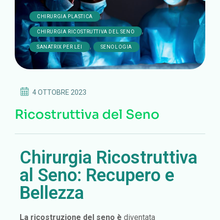
,
CHIRURGIA PLASTICA
,
CHIRURGIA RICOSTRUTTIVA DEL SENO
,
SANATRIX PER LEI
SENOLOGIA
4 OTTOBRE 2023
Ricostruttiva del Seno
Chirurgia Ricostruttiva
al Seno: Recupero e
Bellezza
L
a ricostruzione del seno è
diventata