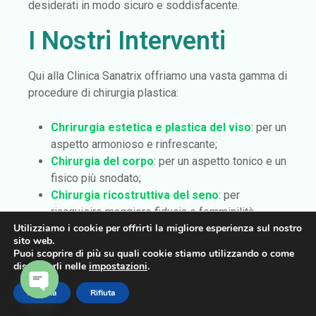
desiderati in modo sicuro e soddisfacente.
I Nostri Interventi
Qui alla Clinica Sanatrix offriamo una vasta gamma di
procedure di chirurgia plastica:
Chrirurgia estetica e plastica del viso
: per un
aspetto armonioso e rinfrescante;
Chirurgia del corpo
: per un aspetto tonico e un
fisico più snodato;
Chirurgia ricostruttiva del seno
: per
riacquisire maggiore fiducia e femminilità,
Utilizziamo i cookie per offrirti la migliore esperienza sul nostro
specialmente dopo un evento traumatico come
sito web.
neoplasie alla mammella;
Puoi scoprire di più su quali cookie stiamo utilizzando o come
Chirurgia Dermatologica
: sia essa estetica
disattivarli nelle
impostazioni
.
che oncologica per aiutarti a ritrovare la serenità
Accetta
Rifiuta
e il benessere.
OPEN