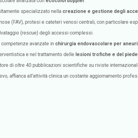
scolare avanzata con
ecocolordoppler
.
altamente specializzato nella
creazione e gestione degli acce
nose (FAV), protesi e cateteri venosi centrali, con particolare e
lvataggio (rescue) degli accessi complessi.
 competenze avanzate in
chirurgia endovascolare per aneuri
terventistica e nel trattamento delle
lesioni trofiche e del pied
tore di oltre 40 pubblicazioni scientifiche su riviste internazional
lievo, affianca all’attività clinica un costante aggiornamento prof