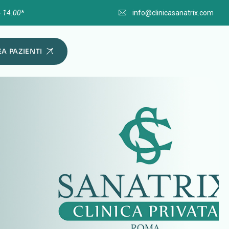
- 14.00
*
info@clinicasanatrix.com
A PAZIENTI