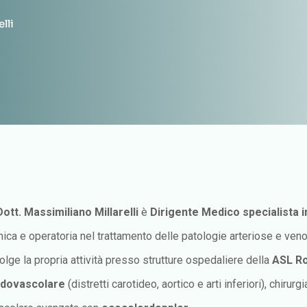
lli
Dott. Massimiliano Millarelli
è
Dirigente Medico specialista i
inica e operatoria nel trattamento delle patologie arteriose e ven
olge la propria attività presso strutture ospedaliere della
ASL R
dovascolare
(distretti carotideo, aortico e arti inferiori), chir