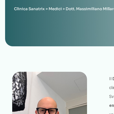
Clinica Sanatrix
>
Medici
>
Dott. Massimiliano Millare
Il
cl
Sv
en