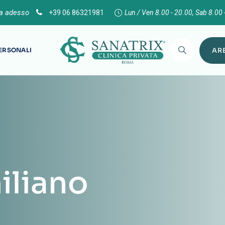
ta adesso
+39 06 86321981
Lun / Ven 8.00 - 20.00, Sab 8.00 
PERSONALI
ARE
iliano