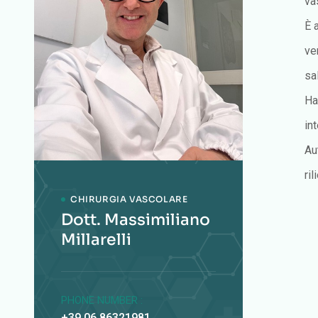
va
È 
ve
sa
Ha
in
Au
ri
CHIRURGIA VASCOLARE
Dott. Massimiliano
Millarelli
PHONE NUMBER :
+39 06 86321981