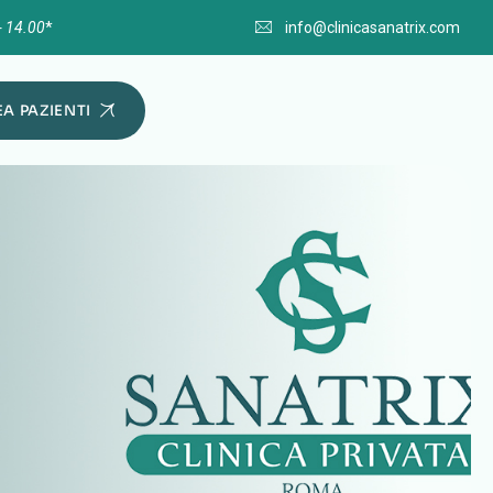
- 14.00
*
info@clinicasanatrix.com
A PAZIENTI