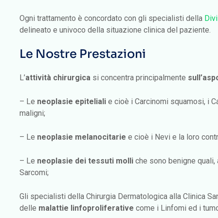
Ogni trattamento è concordato con gli specialisti della
Div
delineato e univoco della situazione clinica del paziente.
Le Nostre Prestazioni
L’
attività chirurgica
si concentra principalmente
sull’asp
– Le
neoplasie epiteliali
e cioè i Carcinomi squamosi, i Ca
maligni;
– Le
neoplasie melanocitarie
e cioè i Nevi e la loro con
– Le
neoplasie dei tessuti molli
che sono benigne quali, 
Sarcomi;
Gli specialisti della Chirurgia Dermatologica alla Clinica S
delle
malattie linfoproliferative
come i Linfomi ed i tumo