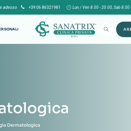
ta adesso
+39 06 86321981
Lun / Ven 8.00 - 20.00, Sab 8.00 
PERSONALI
ARE
atologica
gia Dermatologica