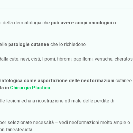
mo della dermatologia che
può avere scopi oncologici o
elle
patologie cutanee
che lo richiedono.
dalla cute: nevi, cisti, lipomi, fibromi, papillomi, verruche, cheratos
ermatologica come
asportazione delle neoformazioni
cutanee
ta in
Chirurgia Plastica
.
 lesioni ed una ricostruzione ottimale delle perdite di
 per selezionate necessità – vedi neoformazioni molto ampie o
n l’anestesista.