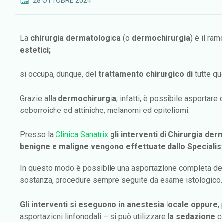
28 OTTOBRE 2024
La
chirurgia dermatologica
(o
dermochirurgia
) è il ra
estetici;
si occupa, dunque, del
trattamento chirurgico di
tutte qu
Grazie alla
dermochirurgia
, infatti, è possibile asportare 
seborroiche ed attiniche, melanomi ed epiteliomi.
Presso la
Clinica Sanatrix
gli interventi di Chirurgia d
benigne e maligne
vengono effettuate dallo Specialis
In questo modo è possibile una asportazione completa delle
sostanza, procedure sempre seguite da esame istologico.
G
li interventi si eseguono in anestesia locale oppure
,
asportazioni linfonodali – si può utilizzare
la sedazione
co