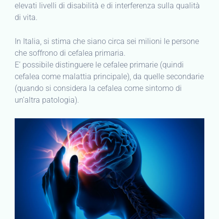
elevati livelli di disabilità e di interferenza sulla qualità
di vita.
In Italia, si stima che siano circa sei milioni le persone
che soffrono di cefalea primaria.
E’ possibile distinguere le cefalee primarie (quindi
cefalea come malattia principale), da quelle secondarie
(quando si considera la cefalea come sintomo di
un’altra patologia).