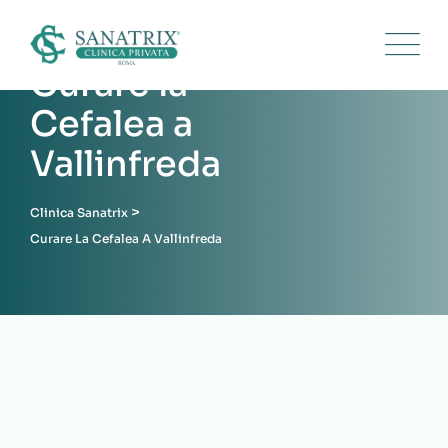
Skip
to
content
Curare la
Cefalea a
Vallinfreda
>
Clinica Sanatrix
Curare La Cefalea A Vallinfreda