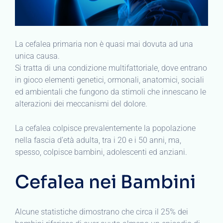
La cefalea primaria non è quasi mai dovuta ad una
unica causa.
Si tratta di una condizione multifattoriale, dove entrano
in gioco elementi genetici, ormonali, anatomici, sociali
ed ambientali che fungono da stimoli che innescano le
alterazioni dei meccanismi del dolore.
La cefalea colpisce prevalentemente la popolazione
nella fascia d’età adulta, tra i 20 e i 50 anni, ma,
spesso, colpisce bambini, adolescenti ed anziani.
Cefalea nei Bambini
Alcune statistiche dimostrano che circa il 25% dei