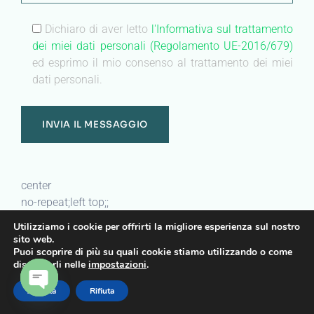
Dichiaro di aver letto
l'Informativa sul trattamento
dei miei dati personali (Regolamento UE-2016/679)
ed esprimo il mio consenso al trattamento dei miei
dati personali.
center
no-repeat;left top;;
auto
Utilizziamo i cookie per offrirti la migliore esperienza sul nostro
sito web.
Puoi scoprire di più su quali cookie stiamo utilizzando o come
Heading
disattivarli nelle
impostazioni
.
Sanatrix a casa
Accetta
Rifiuta
OPEN