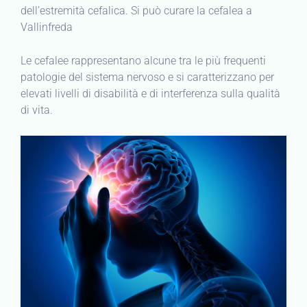
dell’estremità cefalica. Si può curare la cefalea a
Vallinfreda
Le cefalee rappresentano alcune tra le più frequenti
patologie del sistema nervoso e si caratterizzano per
elevati livelli di disabilità e di interferenza sulla qualità
di vita.