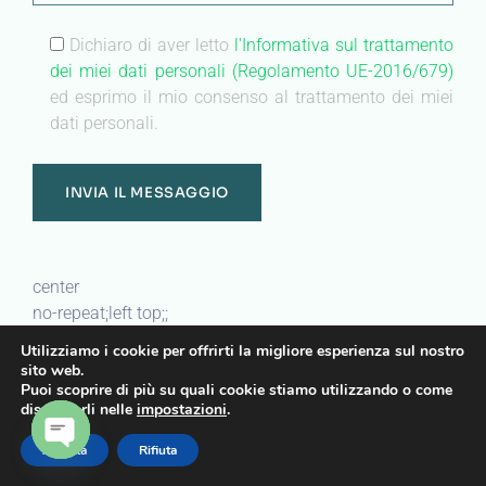
Dichiaro di aver letto
l'Informativa sul trattamento
dei miei dati personali (Regolamento UE-2016/679)
ed esprimo il mio consenso al trattamento dei miei
dati personali.
center
no-repeat;left top;;
auto
Utilizziamo i cookie per offrirti la migliore esperienza sul nostro
sito web.
Puoi scoprire di più su quali cookie stiamo utilizzando o come
Heading
disattivarli nelle
impostazioni
.
Sanatrix a casa
Accetta
Rifiuta
OPEN