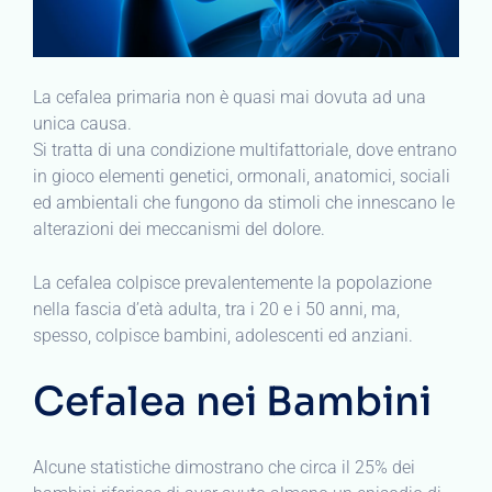
La cefalea primaria non è quasi mai dovuta ad una
unica causa.
Si tratta di una condizione multifattoriale, dove entrano
in gioco elementi genetici, ormonali, anatomici, sociali
ed ambientali che fungono da stimoli che innescano le
alterazioni dei meccanismi del dolore.
La cefalea colpisce prevalentemente la popolazione
nella fascia d’età adulta, tra i 20 e i 50 anni, ma,
spesso, colpisce bambini, adolescenti ed anziani.
Cefalea nei Bambini
Alcune statistiche dimostrano che circa il 25% dei