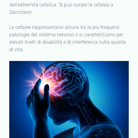
dell’estremità cefalica. Si può curare la cefalea a
Sacrofano
Le cefalee rappresentano alcune tra le più frequenti
patologie del sistema nervoso e si caratterizzano per
elevati livelli di disabilità e di interferenza sulla qualità
di vita.