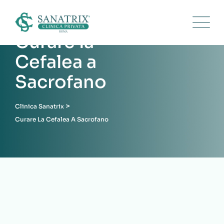
Skip
to
content
Curare la
Cefalea a
Sacrofano
>
Clinica Sanatrix
Curare La Cefalea A Sacrofano