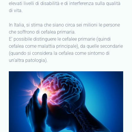
elevati livelli di disabilità e di interferenza sulla qualità
di vita.
In Italia, si stima che siano circa sei milioni le persone
che soffrono di cefalea primaria.
E’ possibile distinguere le cefalee primarie (quindi
cefalea come malattia principale), da quelle secondarie
(quando si considera la cefalea come sintomo di
un’altra patologia).