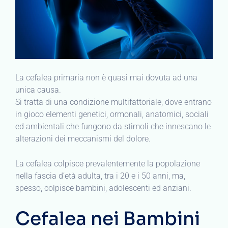
La cefalea primaria non è quasi mai dovuta ad una
unica causa.
Si tratta di una condizione multifattoriale, dove entrano
in gioco elementi genetici, ormonali, anatomici, sociali
ed ambientali che fungono da stimoli che innescano le
alterazioni dei meccanismi del dolore.
La cefalea colpisce prevalentemente la popolazione
nella fascia d’età adulta, tra i 20 e i 50 anni, ma,
spesso, colpisce bambini, adolescenti ed anziani.
Cefalea nei Bambini