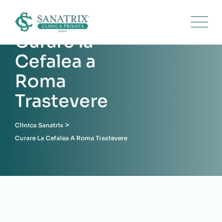
Skip
to
content
Curare la
Cefalea a
Roma
Trastevere
>
Clinica Sanatrix
Curare La Cefalea A Roma Trastevere