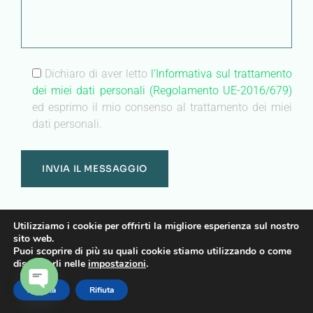
Dichiaro di aver letto
l'Informativa sul trattamento
dei miei dati personali (Regolamento UE-2016/679)
ed esprimo il mio consenso al trattamento dei miei
dati personali.
Utilizziamo i cookie per offrirti la migliore esperienza sul nostro
center
sito web.
no-repeat;left top;;
Puoi scoprire di più su quali cookie stiamo utilizzando o come
auto
disattivarli nelle
impostazioni
.
Accetta
Rifiuta
Heading
OPEN