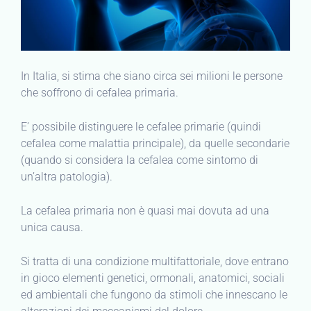
In Italia, si stima che siano circa sei milioni le persone
che soffrono di cefalea primaria.
E’ possibile distinguere le cefalee primarie (quindi
cefalea come malattia principale), da quelle secondarie
(quando si considera la cefalea come sintomo di
un’altra patologia).
La cefalea primaria non è quasi mai dovuta ad una
unica causa.
Si tratta di una condizione multifattoriale, dove entrano
in gioco elementi genetici, ormonali, anatomici, sociali
ed ambientali che fungono da stimoli che innescano le