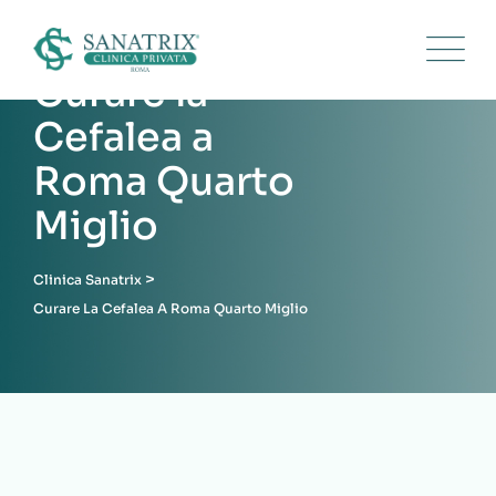
Skip
to
content
Curare la
Cefalea a
Roma Quarto
Miglio
>
Clinica Sanatrix
Curare La Cefalea A Roma Quarto Miglio