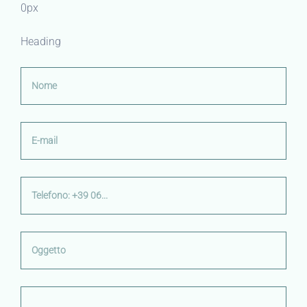
0px
Heading