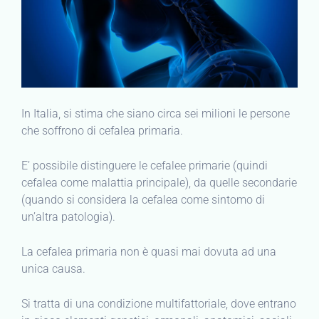
In Italia, si stima che siano circa sei milioni le persone
che soffrono di cefalea primaria.
E’ possibile distinguere le cefalee primarie (quindi
cefalea come malattia principale), da quelle secondarie
(quando si considera la cefalea come sintomo di
un’altra patologia).
La cefalea primaria non è quasi mai dovuta ad una
unica causa.
Si tratta di una condizione multifattoriale, dove entrano