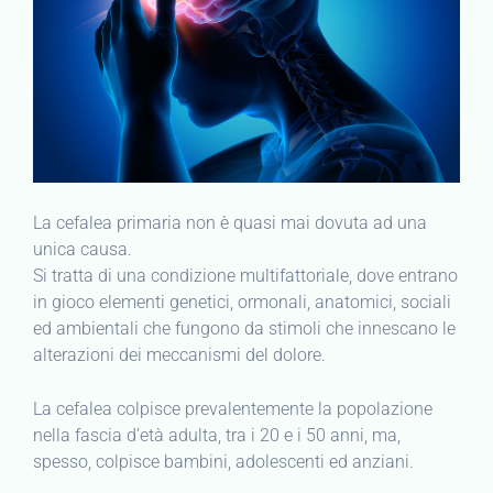
La cefalea primaria non è quasi mai dovuta ad una
unica causa.
Si tratta di una condizione multifattoriale, dove entrano
in gioco elementi genetici, ormonali, anatomici, sociali
ed ambientali che fungono da stimoli che innescano le
alterazioni dei meccanismi del dolore.
La cefalea colpisce prevalentemente la popolazione
nella fascia d’età adulta, tra i 20 e i 50 anni, ma,
spesso, colpisce bambini, adolescenti ed anziani.