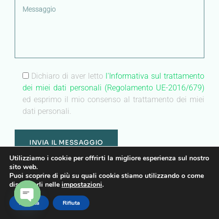
Dichiaro di aver letto
l'Informativa sul trattamento
dei miei dati personali (Regolamento UE-2016/679)
ed esprimo il mio consenso al trattamento dei miei
dati personali.
Utilizziamo i cookie per offrirti la migliore esperienza sul nostro
sito web.
Puoi scoprire di più su quali cookie stiamo utilizzando o come
disattivarli nelle
impostazioni
.
center
no-repeat;left top;;
Accetta
Rifiuta
auto
OPEN