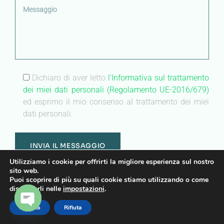
Dichiaro di aver letto
l'Informativa sul trattamento
dei miei dati personali (Regolamento UE-2016/679)
ed esprimo il mio consenso al trattamento dei miei
dati personali.
Utilizziamo i cookie per offrirti la migliore esperienza sul nostro
sito web.
Puoi scoprire di più su quali cookie stiamo utilizzando o come
disattivarli nelle
impostazioni
.
center
no-repeat;left top;;
Accetta
Rifiuta
auto
OPEN