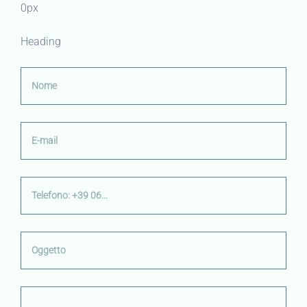
0px
Heading