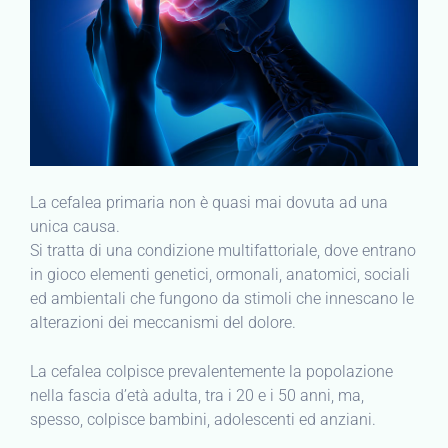
La cefalea primaria non è quasi mai dovuta ad una
unica causa.
Si tratta di una condizione multifattoriale, dove entrano
in gioco elementi genetici, ormonali, anatomici, sociali
ed ambientali che fungono da stimoli che innescano le
alterazioni dei meccanismi del dolore.
La cefalea colpisce prevalentemente la popolazione
nella fascia d’età adulta, tra i 20 e i 50 anni, ma,
spesso, colpisce bambini, adolescenti ed anziani.