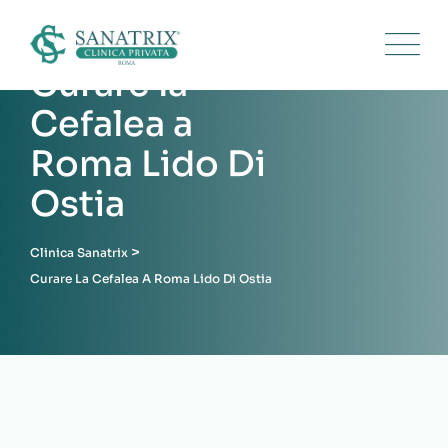
Skip
to
content
Curare la
Cefalea a
Roma Lido Di
Ostia
>
Clinica Sanatrix
Curare La Cefalea A Roma Lido Di Ostia