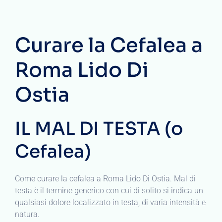
Curare la Cefalea a
Roma Lido Di
Ostia
IL MAL DI TESTA (o
Cefalea)
Come curare la cefalea a Roma Lido Di Ostia. Mal di
testa è il termine generico con cui di solito si indica un
qualsiasi dolore localizzato in testa, di varia intensità e
natura.