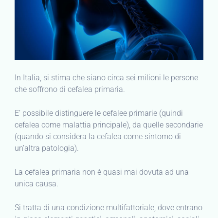
In Italia, si stima che siano circa sei milioni le persone
che soffrono di cefalea primaria.
E’ possibile distinguere le cefalee primarie (quindi
cefalea come malattia principale), da quelle secondarie
(quando si considera la cefalea come sintomo di
un’altra patologia).
La cefalea primaria non è quasi mai dovuta ad una
unica causa.
Si tratta di una condizione multifattoriale, dove entrano