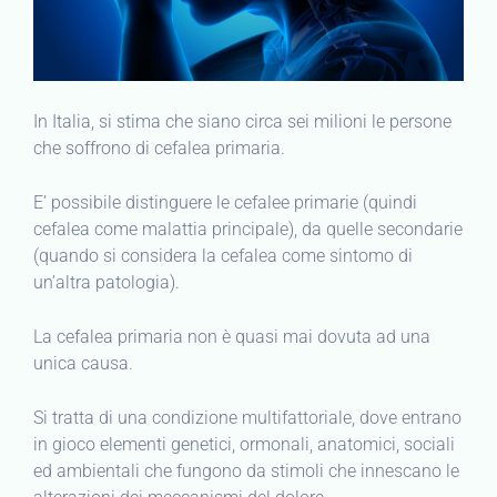
In Italia, si stima che siano circa sei milioni le persone
che soffrono di cefalea primaria.
E’ possibile distinguere le cefalee primarie (quindi
cefalea come malattia principale), da quelle secondarie
(quando si considera la cefalea come sintomo di
un’altra patologia).
La cefalea primaria non è quasi mai dovuta ad una
unica causa.
Si tratta di una condizione multifattoriale, dove entrano
in gioco elementi genetici, ormonali, anatomici, sociali
ed ambientali che fungono da stimoli che innescano le