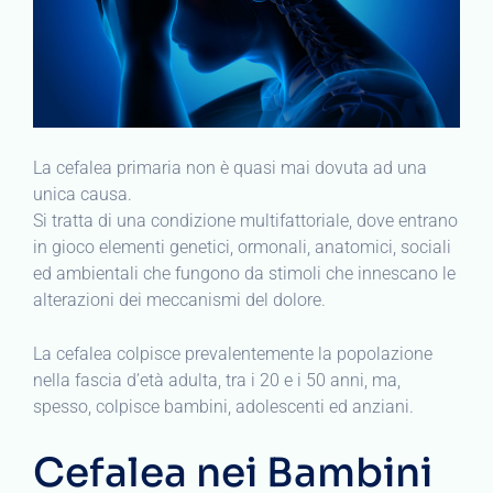
La cefalea primaria non è quasi mai dovuta ad una
unica causa.
Si tratta di una condizione multifattoriale, dove entrano
in gioco elementi genetici, ormonali, anatomici, sociali
ed ambientali che fungono da stimoli che innescano le
alterazioni dei meccanismi del dolore.
La cefalea colpisce prevalentemente la popolazione
nella fascia d’età adulta, tra i 20 e i 50 anni, ma,
spesso, colpisce bambini, adolescenti ed anziani.
Cefalea nei Bambini