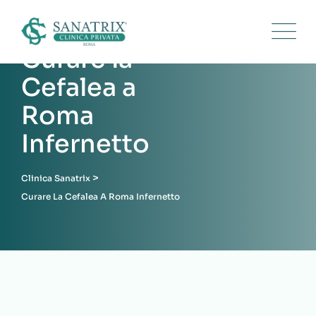
Skip
to
content
Curare la
Cefalea a
Roma
Infernetto
>
Clinica Sanatrix
Curare La Cefalea A Roma Infernetto