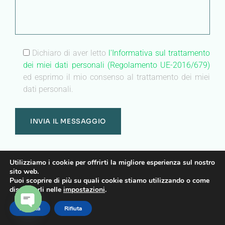
Dichiaro di aver letto
l'Informativa sul trattamento
dei miei dati personali (Regolamento UE-2016/679)
ed esprimo il mio consenso al trattamento dei miei
dati personali.
Utilizziamo i cookie per offrirti la migliore esperienza sul nostro
center
sito web.
no-repeat;left top;;
Puoi scoprire di più su quali cookie stiamo utilizzando o come
auto
disattivarli nelle
impostazioni
.
Accetta
Rifiuta
Heading
OPEN