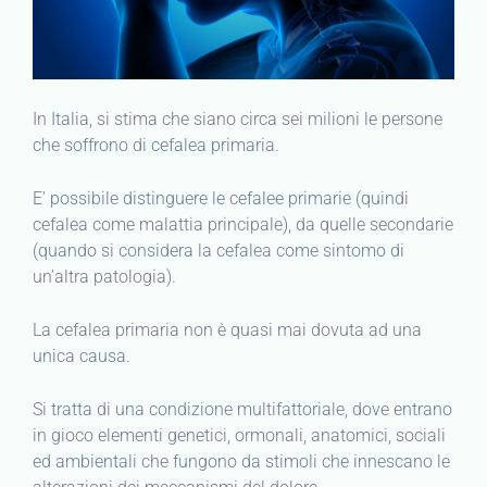
In Italia, si stima che siano circa sei milioni le persone
che soffrono di cefalea primaria.
E’ possibile distinguere le cefalee primarie (quindi
cefalea come malattia principale), da quelle secondarie
(quando si considera la cefalea come sintomo di
un’altra patologia).
La cefalea primaria non è quasi mai dovuta ad una
unica causa.
Si tratta di una condizione multifattoriale, dove entrano
in gioco elementi genetici, ormonali, anatomici, sociali
ed ambientali che fungono da stimoli che innescano le