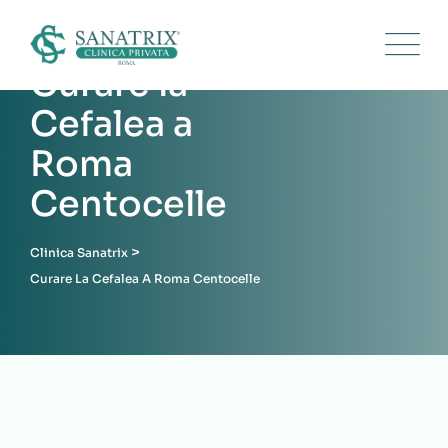
Skip
to
content
Curare la
Cefalea a
Roma
Centocelle
>
Clinica Sanatrix
Curare La Cefalea A Roma Centocelle