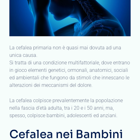
La cefalea primaria non è quasi mai dovuta ad una
unica causa.
Si tratta di una condizione multifattoriale, dove entrano
in gioco elementi genetici, ormonali, anatomici, sociali
ed ambientali che fungono da stimoli che innescano le
alterazioni dei meccanismi del dolore.
La cefalea colpisce prevalentemente la popolazione
nella fascia d’età adulta, tra i 20 e i 50 anni, ma,
spesso, colpisce bambini, adolescenti ed anziani.
Cefalea nei Bambini