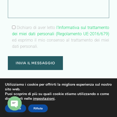
Dichiaro di aver letto
l'Informativa sul trattamento
dei miei dati personali (Regolamento UE-2016/679)
ed esprimo il mio consenso al trattamento dei miei
dati personali.
Utilizziamo i cookie per offrirti la migliore esperienza sul nostro
center
sito web.
no-repeat;left top;;
Puoi scoprire di più su quali cookie stiamo utilizzando o come
auto
disattivarli nelle
impostazioni
.
Accetta
Rifiuta
Heading
OPEN