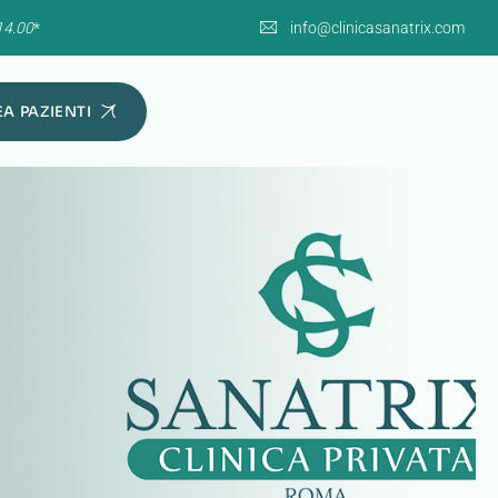
14.00
*
info@clinicasanatrix.com
A PAZIENTI