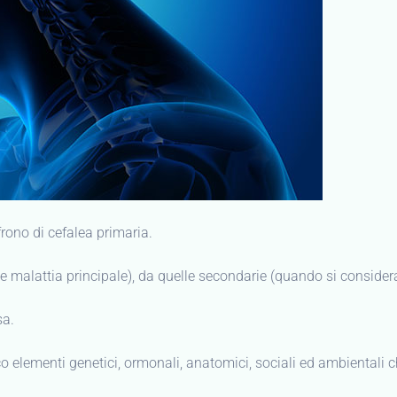
ffrono di cefalea primaria.
me malattia principale), da quelle secondarie (quando si consider
sa.
oco elementi genetici, ormonali, anatomici, sociali ed ambientali