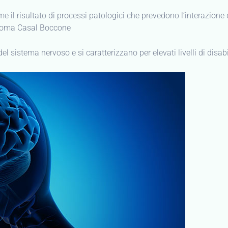
e il risultato di processi patologici che prevedono l’interazione
a Roma Casal Boccone
 sistema nervoso e si caratterizzano per elevati livelli di disabili