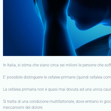
In Italia, si stima che siano circa sei milioni le persone che so
E’ possibile distinguere le cefalee primarie (quindi cefalea co
La cefalea primaria non è quasi mai dovuta ad una unica cau
Si tratta di una condizione multifattoriale, dove entrano in gi
meccanismi del dolore.