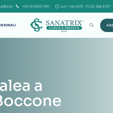
 adesso
+39 06 86321981
Lun / Ven 8.00 - 20.00, Sab 8.00 - 
PERSONALI
ARE
alea a
Boccone