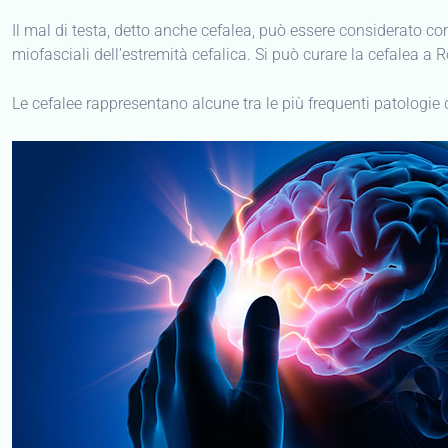
Il mal di testa, detto anche cefalea, può essere considerato com
miofasciali dell’estremità cefalica. Si può curare la cefalea 
Le cefalee rappresentano alcune tra le più frequenti patologie del