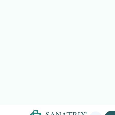
 d’età adulta, tra i 20 e i 50 anni, ma, spesso, colpisce bambini
lea)
qualsiasi dolore localizzato in testa, di varia intensità e natura.
e il risultato di processi patologici che prevedono l’interazione
 sistema nervoso e si caratterizzano per elevati livelli di disabili
ffrono di cefalea primaria.
me malattia principale), da quelle secondarie (quando si consider