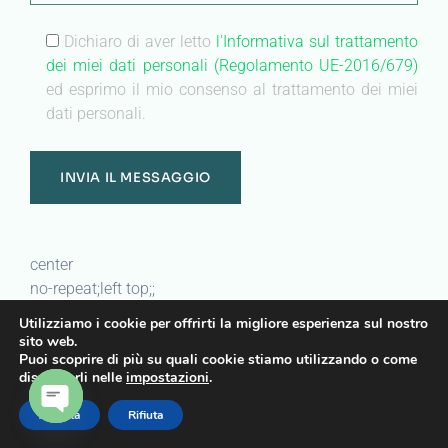
Dichiaro di aver letto
l'Informativa sul trattamento
dei miei dati personali (Regolamento UE-2016/679)
ed esprimo il mio consenso al trattamento dei miei
dati personali.
center
no-repeat;left top;;
auto
Utilizziamo i cookie per offrirti la migliore esperienza sul nostro
sito web.
Puoi scoprire di più su quali cookie stiamo utilizzando o come
Heading
disattivarli nelle
impostazioni
.
Sanatrix a casa
Accetta
Rifiuta
OPEN