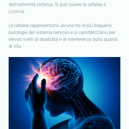
dell’estremità cefalica. Si può curare la cefalea a
Licenza
Le cefalee rappresentano alcune tra le più frequenti
patologie del sistema nervoso e si caratterizzano per
elevati livelli di disabilità e di interferenza sulla qualità
di vita.