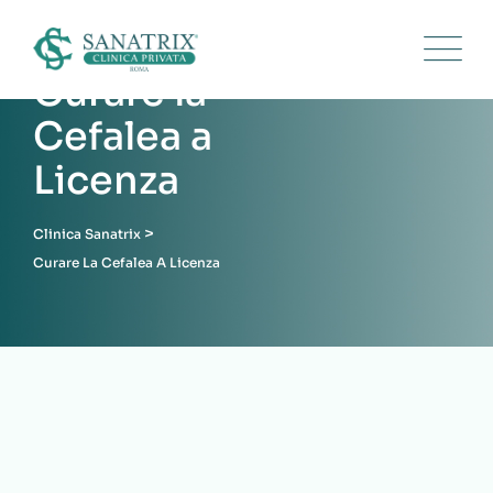
Skip
to
content
Curare la
Cefalea a
Licenza
>
Clinica Sanatrix
Curare La Cefalea A Licenza