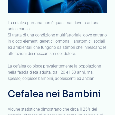
La cefalea primaria non è quasi mai dovuta ad una
unica causa.
Si tratta di una condizione multifattoriale, dove entrano
in gioco elementi genetici, ormonali, anatomici, sociali
ed ambientali che fungono da stimoli che innescano le
alterazioni dei meccanismi del dolore.
La cefalea colpisce prevalentemente la popolazione
nella fascia d’età adulta, tra i 20 e i 50 anni, ma,
spesso, colpisce bambini, adolescenti ed anziani.
Cefalea nei Bambini
Alcune statistiche dimostrano che circa il 25% dei