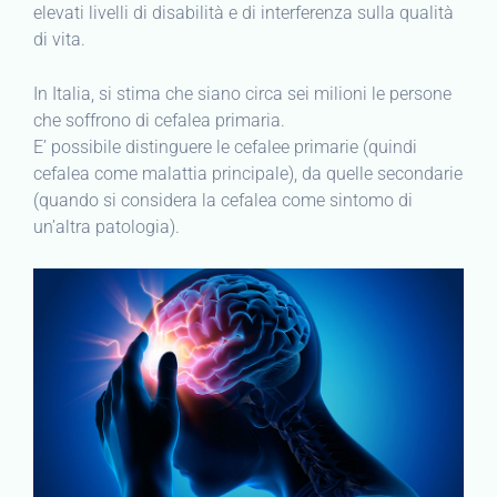
elevati livelli di disabilità e di interferenza sulla qualità
di vita.
In Italia, si stima che siano circa sei milioni le persone
che soffrono di cefalea primaria.
E’ possibile distinguere le cefalee primarie (quindi
cefalea come malattia principale), da quelle secondarie
(quando si considera la cefalea come sintomo di
un’altra patologia).