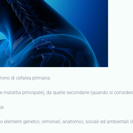
ffrono di cefalea primaria.
me malattia principale), da quelle secondarie (quando si consider
sa.
oco elementi genetici, ormonali, anatomici, sociali ed ambientali