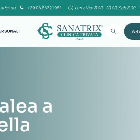
 adesso
+39 06 86321981
Lun / Ven 8.00 - 20.00, Sab 8.00 - 
PERSONALI
ARE
alea a
ella