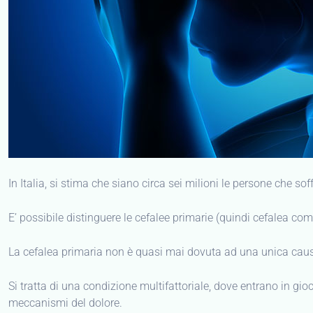
In Italia, si stima che siano circa sei milioni le persone che so
E’ possibile distinguere le cefalee primarie (quindi cefalea co
La cefalea primaria non è quasi mai dovuta ad una unica cau
Si tratta di una condizione multifattoriale, dove entrano in gi
meccanismi del dolore.