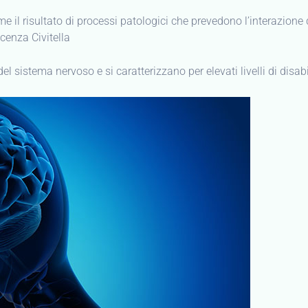
e il risultato di processi patologici che prevedono l’interazione
icenza Civitella
 sistema nervoso e si caratterizzano per elevati livelli di disabili