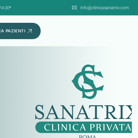
14.00
*
info@clinicasanatrix.com
A PAZIENTI