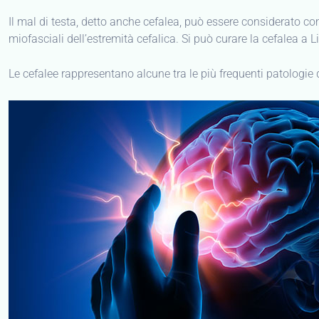
Il mal di testa, detto anche cefalea, può essere considerato com
miofasciali dell’estremità cefalica. Si può curare la cefalea a L
Le cefalee rappresentano alcune tra le più frequenti patologie del