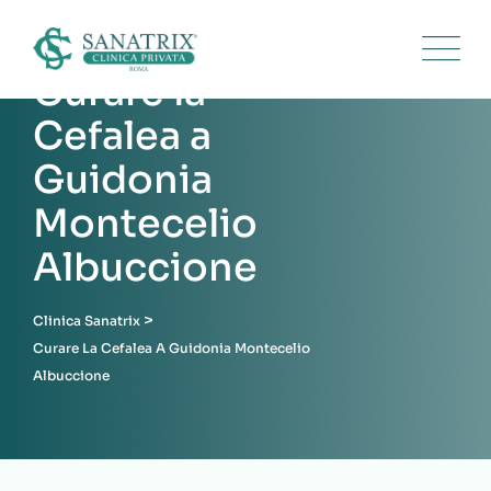
Skip
to
content
Curare la
Cefalea a
Guidonia
Montecelio
Albuccione
>
Clinica Sanatrix
Curare La Cefalea A Guidonia Montecelio
Albuccione