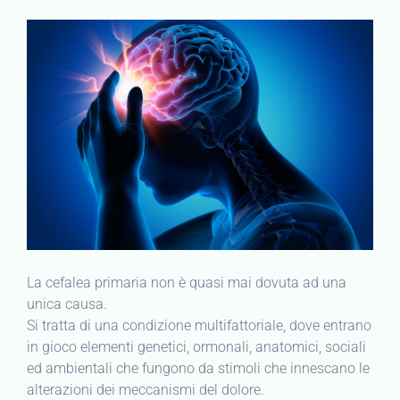
La cefalea primaria non è quasi mai dovuta ad una
unica causa.
Si tratta di una condizione multifattoriale, dove entrano
in gioco elementi genetici, ormonali, anatomici, sociali
ed ambientali che fungono da stimoli che innescano le
alterazioni dei meccanismi del dolore.