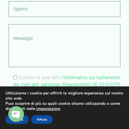
Dichiaro di aver letto
l'Informativa sul trattamento
dei miei dati personali (Regolamento UE-2016/679)
ed esprimo il mio consenso al trattamento dei miei
Utilizziamo i cookie per offrirti la migliore esperienza sul nostro
dati personali.
sito web.
Puoi scoprire di più su quali cookie stiamo utilizzando o come
disattivarli nelle
impostazioni
.
Accetta
Rifiuta
OPEN