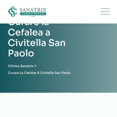
Skip
to
content
Curare la
Cefalea a
Civitella San
Paolo
>
Clinica Sanatrix
Curare La Cefalea A Civitella San Paolo