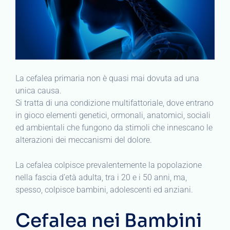
La cefalea primaria non è quasi mai dovuta ad una
unica causa.
Si tratta di una condizione multifattoriale, dove entrano
in gioco elementi genetici, ormonali, anatomici, sociali
ed ambientali che fungono da stimoli che innescano le
alterazioni dei meccanismi del dolore.
La cefalea colpisce prevalentemente la popolazione
nella fascia d’età adulta, tra i 20 e i 50 anni, ma,
spesso, colpisce bambini, adolescenti ed anziani.
Cefalea nei Bambini