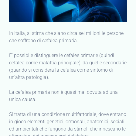
In Italia, si stima che siano circa sei milioni le persone
che soffrono di cefalea primaria.
E’ possibile distinguere le cefalee primarie (quindi
cefalea come malattia principale), da quelle secondarie
(quando si considera la cefalea come sintomo di
un’altra patologia).
La cefalea primaria non è quasi mai dovuta ad una
unica causa.
Si tratta di una condizione multifattoriale, dove entrano
in gioco elementi genetici, ormonali, anatomici, sociali
ed ambientali che fungono da stimoli che innescano le