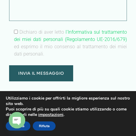
Dichiaro di aver letto
l'Informativa sul trattamento
dei miei dati personali (Regolamento UE-2016/679)
ed esprimo il mio consenso al trattamento dei miei
dati personali.
Utilizziamo i cookie per offrirti la migliore esperienza sul nostro
center
sito web.
no-repeat;left top;;
Puoi scoprire di più su quali cookie stiamo utilizzando o come
auto
disattivarli nelle
impostazioni
.
Accetta
Rifiuta
Heading
OPEN