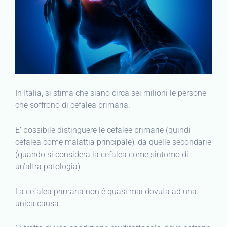
In Italia, si stima che siano circa sei milioni le persone
che soffrono di cefalea primaria.
E’ possibile distinguere le cefalee primarie (quindi
cefalea come malattia principale), da quelle secondarie
(quando si considera la cefalea come sintomo di
un’altra patologia).
La cefalea primaria non è quasi mai dovuta ad una
unica causa.