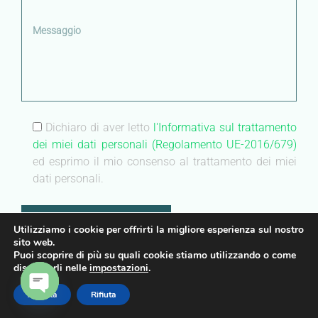
Dichiaro di aver letto
l'Informativa sul trattamento
dei miei dati personali (Regolamento UE-2016/679)
ed esprimo il mio consenso al trattamento dei miei
dati personali.
Utilizziamo i cookie per offrirti la migliore esperienza sul nostro
sito web.
Puoi scoprire di più su quali cookie stiamo utilizzando o come
disattivarli nelle
impostazioni
.
center
Accetta
Rifiuta
no-repeat;left top;;
OPEN