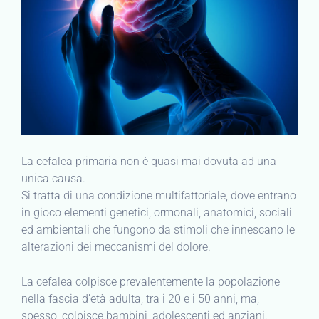
La cefalea primaria non è quasi mai dovuta ad una
unica causa.
Si tratta di una condizione multifattoriale, dove entrano
in gioco elementi genetici, ormonali, anatomici, sociali
ed ambientali che fungono da stimoli che innescano le
alterazioni dei meccanismi del dolore.
La cefalea colpisce prevalentemente la popolazione
nella fascia d’età adulta, tra i 20 e i 50 anni, ma,
spesso, colpisce bambini, adolescenti ed anziani.