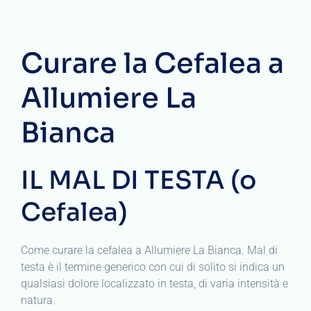
Curare la Cefalea a
Allumiere La
Bianca
IL MAL DI TESTA (o
Cefalea)
Come curare la cefalea a Allumiere La Bianca. Mal di
testa è il termine generico con cui di solito si indica un
qualsiasi dolore localizzato in testa, di varia intensità e
natura.