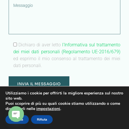
Dichiaro di aver letto
l'Informativa sul trattamento
dei miei dati personali (Regolamento UE-2016/679)
ed esprimo il mio consenso al trattamento dei miei
dati personali.
Utilizziamo i cookie per offrirti la migliore esperienza sul nostro
sito web.
Puoi scoprire di più su quali cookie stiamo utilizzando o come
disattivarli nelle
impostazioni
.
center
no-repeat;left top;;
Accetta
Rifiuta
auto
OPEN