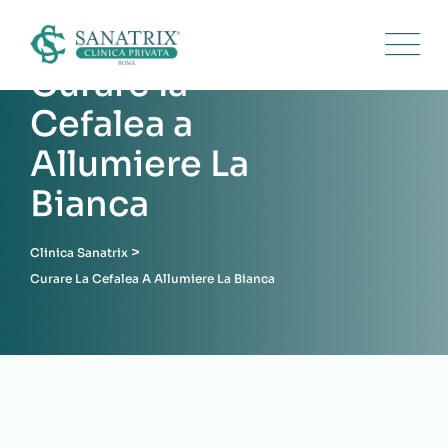
Skip
to
content
Curare la
Cefalea a
Allumiere La
Bianca
>
Clinica Sanatrix
Curare La Cefalea A Allumiere La Bianca