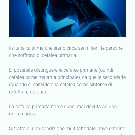
In Italia, si stima che siano circa sei milioni le persone
che soffrono di cefalea primaria.
E’ possibile distinguere le cefalee primarie (quindi
cefalea come malattia principale), da quelle secondarie
(quando si considera la cefalea come sintomo di
un’altra patologia).
La cefalea primaria non è quasi mai dovuta ad una
unica causa.
Si tratta di una condizione multifattoriale, dove entrano