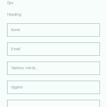
0px
Heading