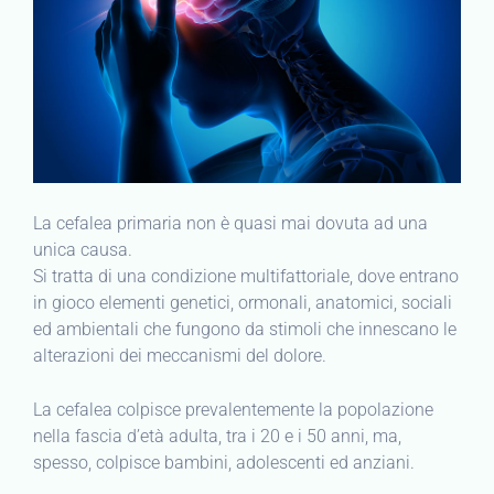
La cefalea primaria non è quasi mai dovuta ad una
unica causa.
Si tratta di una condizione multifattoriale, dove entrano
in gioco elementi genetici, ormonali, anatomici, sociali
ed ambientali che fungono da stimoli che innescano le
alterazioni dei meccanismi del dolore.
La cefalea colpisce prevalentemente la popolazione
nella fascia d’età adulta, tra i 20 e i 50 anni, ma,
spesso, colpisce bambini, adolescenti ed anziani.