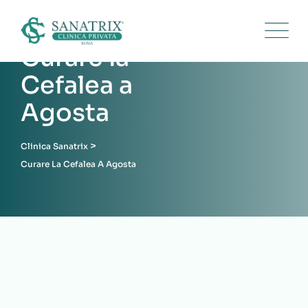
Skip
to
content
Curare la
Cefalea a
Agosta
>
Clinica Sanatrix
Curare La Cefalea A Agosta