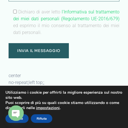
Dichiaro di aver letto
l'Informativa sul trattamento
dei miei dati personali (Regolamento UE-2016/679)
ed esprimo il mio consenso al trattamento dei miei
dati personali.
center
no-repeat;left top;;
auto
Utilizziamo i cookie per offrirti la migliore esperienza sul nostro
sito web.
Puoi scoprire di più su quali cookie stiamo utilizzando o come
Heading
disattivarli nelle
impostazioni
.
Sanatrix a casa
Accetta
Rifiuta
OPEN