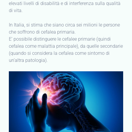
elevati livelli di disabilità e di interferenza sulla qualità
di vita.
In Italia, si stima che siano circa sei milioni le persone
che soffrono di cefalea primaria.
E’ possibile distinguere le cefalee primarie (quindi
cefalea come malattia principale), da quelle secondarie
(quando si considera la cefalea come sintomo di
un’altra patologia).