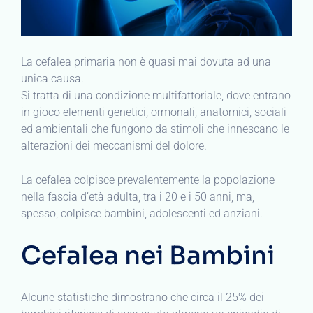
La cefalea primaria non è quasi mai dovuta ad una
unica causa.
Si tratta di una condizione multifattoriale, dove entrano
in gioco elementi genetici, ormonali, anatomici, sociali
ed ambientali che fungono da stimoli che innescano le
alterazioni dei meccanismi del dolore.
La cefalea colpisce prevalentemente la popolazione
nella fascia d’età adulta, tra i 20 e i 50 anni, ma,
spesso, colpisce bambini, adolescenti ed anziani.
Cefalea nei Bambini
Alcune statistiche dimostrano che circa il 25% dei