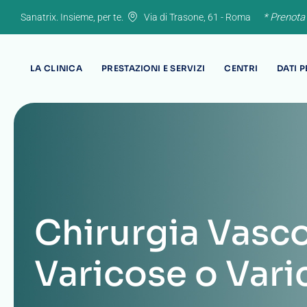
Skip
* Prenota
Sanatrix. Insieme, per te.
Via di Trasone, 61 - Roma
to
content
LA CLINICA
PRESTAZIONI E SERVIZI
CENTRI
DATI 
Chirurgia Vasco
Varicose o Varic