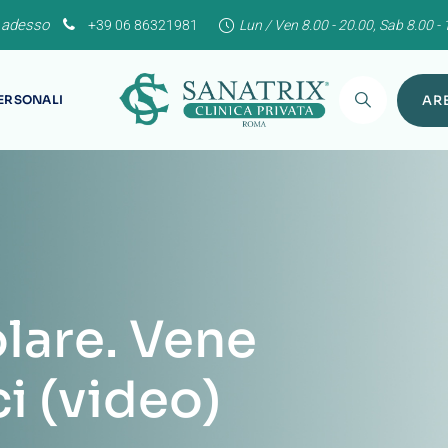
 adesso
+39 06 86321981
Lun / Ven 8.00 - 20.00, Sab 8.00 - 
PERSONALI
ARE
lare. Vene
i (video)