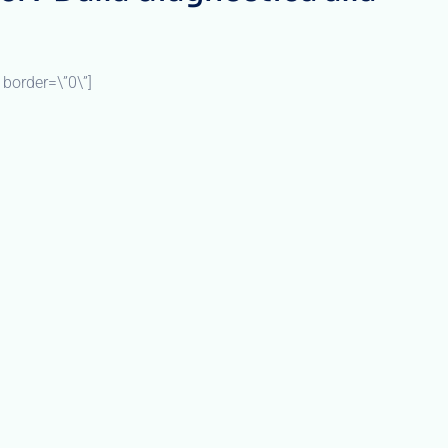
border=\”0\”]