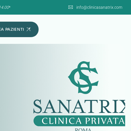
14.00
*
info@clinicasanatrix.com
A PAZIENTI