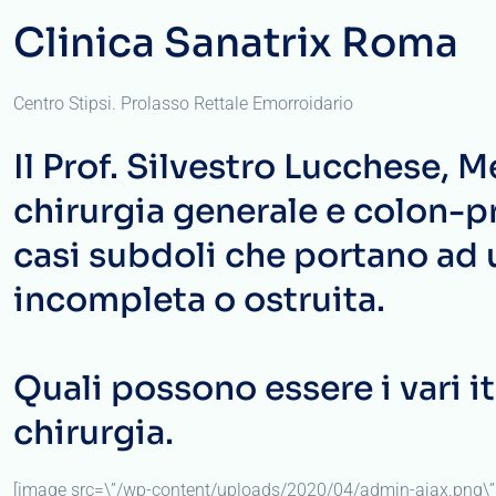
Clinica Sanatrix Roma
Centro Stipsi. Prolasso Rettale Emorroidario
Il Prof. Silvestro Lucchese, 
chirurgia generale e colon-pro
casi subdoli che portano ad
incompleta o ostruita.
Quali possono essere i vari it
chirurgia.
[image src=\”/wp-content/uploads/2020/04/admin-ajax.png\” 