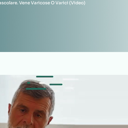
ascolare. Vene Varicose O Varici (video)