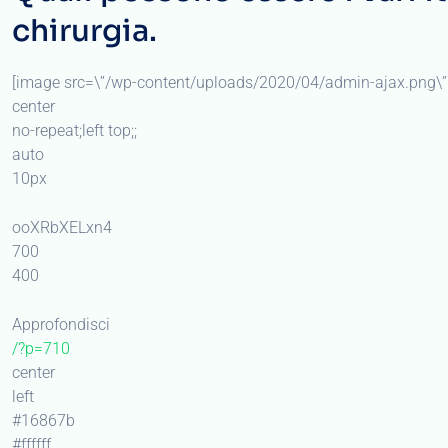
chirurgia.
[image src=\”/wp-content/uploads/2020/04/admin-ajax.png\” 
center
no-repeat;left top;;
auto
10px
ooXRbXELxn4
700
400
Approfondisci
/?p=710
center
left
#16867b
#ffffff