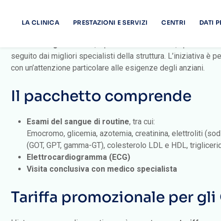
meglio l’estate per gli 
Venerdì 8 agosto 2025
, a partire dalle ore
7.30
, i pazienti 
seguito dai migliori specialisti della struttura. L’iniziativa è
con un’attenzione particolare alle esigenze degli anziani.
Il pacchetto comprende
Esami del sangue di routine
, tra cui:
Emocromo, glicemia, azotemia, creatinina, elettroliti (sod
(GOT, GPT, gamma-GT), colesterolo LDL e HDL, triglicerid
Elettrocardiogramma (ECG)
Visita conclusiva con medico specialista
Tariffa promozionale per gli
L’intero percorso diagnostico sarà erogato a una
tariffa pro