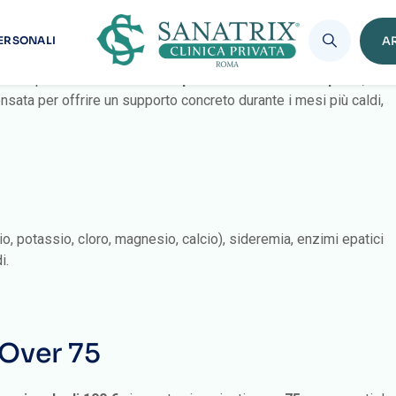
Over 75
over 75 potranno accedere a un
pacchetto salute completo
,
 pensata per offrire un supporto concreto durante i mesi più caldi,
io, potassio, cloro, magnesio, calcio), sideremia, enzimi epatici
i.
 Over 75
mozionale di 100 €
, riservata ai pazienti
over 75
non coperti da