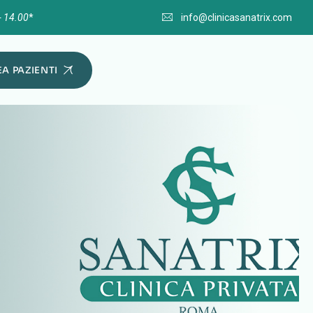
- 14.00
*
info@clinicasanatrix.com
A PAZIENTI