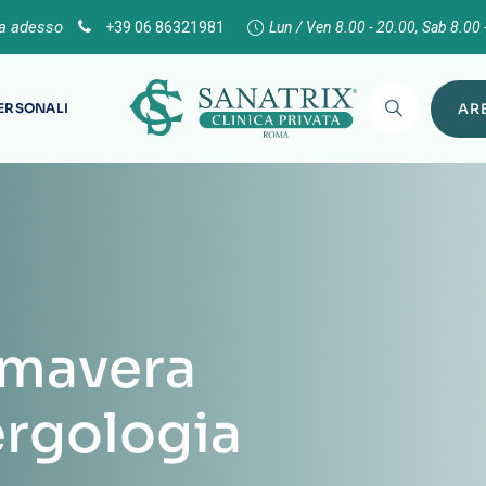
ta adesso
+39 06 86321981
Lun / Ven 8.00 - 20.00, Sab 8.00 
PERSONALI
ARE
imavera
ergologia