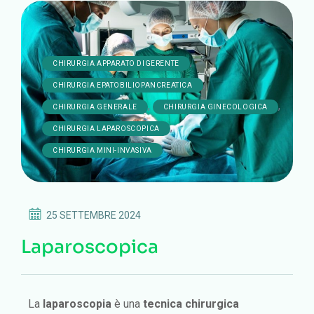
,
CHIRURGIA APPARATO DIGERENTE
,
CHIRURGIA EPATOBILIOPANCREATICA
,
,
CHIRURGIA GENERALE
CHIRURGIA GINECOLOGICA
,
CHIRURGIA LAPAROSCOPICA
CHIRURGIA MINI-INVASIVA
25 SETTEMBRE 2024
Laparoscopica
La
laparoscopia
è una
tecnica chirurgica