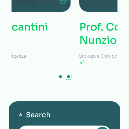
Prof. Cosimo De
Nunzio
Urologo e Chirurgo Laparoscopico
Search