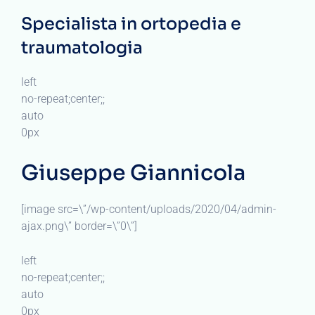
Specialista in ortopedia e
traumatologia
left
no-repeat;center;;
auto
0px
Giuseppe Giannicola
[image src=\”/wp-content/uploads/2020/04/admin-
ajax.png\” border=\”0\”]
left
no-repeat;center;;
auto
0px