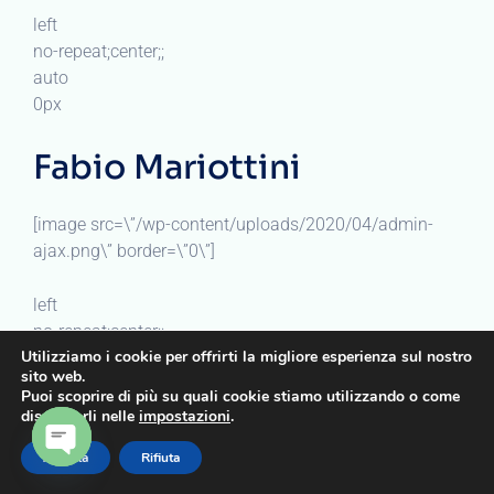
left
no-repeat;center;;
auto
0px
Fabio Mariottini
[image src=\”/wp-content/uploads/2020/04/admin-
ajax.png\” border=\”0\”]
left
no-repeat;center;;
Utilizziamo i cookie per offrirti la migliore esperienza sul nostro
auto
sito web.
0px
Puoi scoprire di più su quali cookie stiamo utilizzando o come
disattivarli nelle
impostazioni
.
Medico Chirurgo
Accetta
Rifiuta
OPEN