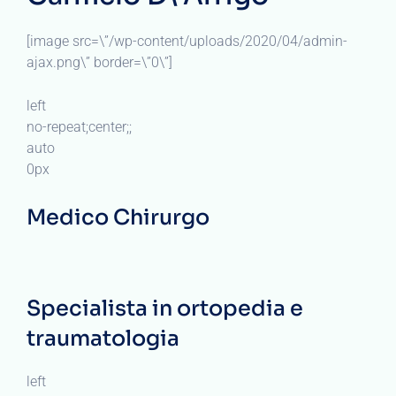
[image src=\”/wp-content/uploads/2020/04/admin-
ajax.png\” border=\”0\”]
left
no-repeat;center;;
auto
0px
Medico Chirurgo
Specialista in ortopedia e
traumatologia
left