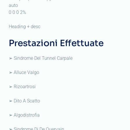
auto
0 0 0 2%
Heading + desc
Prestazioni Effettuate
➢ Sindrome Del Tunnel Carpale
➢ Alluce Valgo
➢ Rizoartrosi
➢ Dito A Scatto
➢ Algodistrofia
➢ Sindrome Di De Quervain