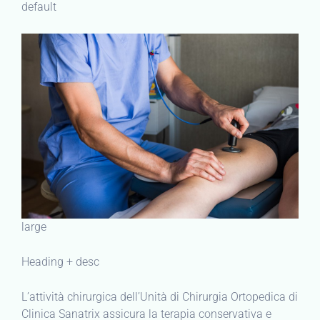
default
large
Heading + desc
L’attività chirurgica dell’Unità di Chirurgia Ortopedica di
Clinica Sanatrix assicura la terapia conservativa e