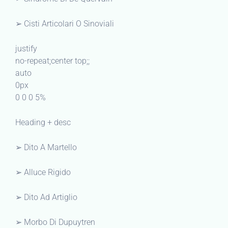
➢ Cisti Articolari O Sinoviali
justify
no-repeat;center top;;
auto
0px
0 0 0 5%
Heading + desc
➢ Dito A Martello
➢ Alluce Rigido
➢ Dito Ad Artiglio
➢ Morbo Di Dupuytren