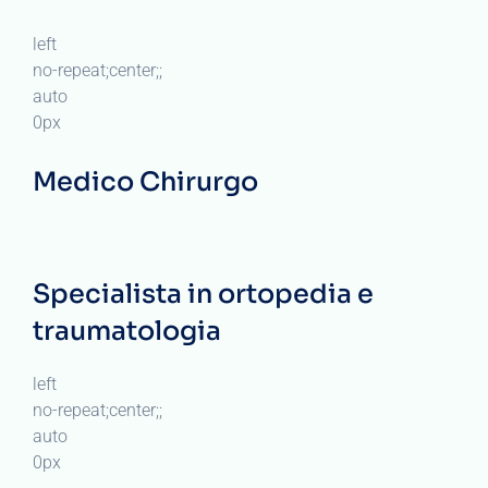
left
no-repeat;center;;
auto
0px
Medico Chirurgo
Specialista in ortopedia e
traumatologia
left
no-repeat;center;;
auto
0px