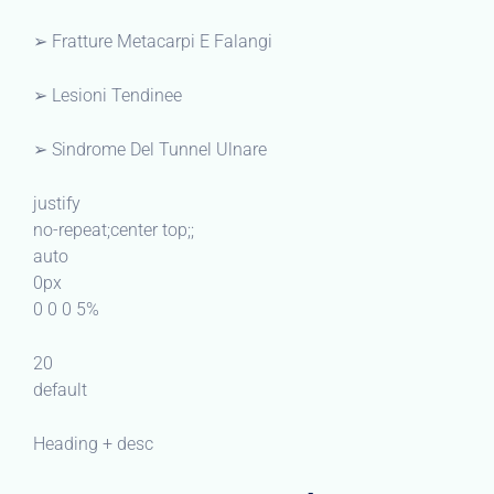
➢ Fratture Metacarpi E Falangi
➢ Lesioni Tendinee
➢ Sindrome Del Tunnel Ulnare
justify
no-repeat;center top;;
auto
0px
0 0 0 5%
20
default
Heading + desc