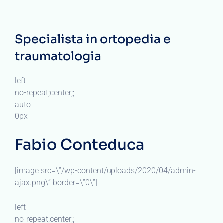
Specialista in ortopedia e
traumatologia
left
no-repeat;center;;
auto
0px
Fabio Conteduca
[image src=\”/wp-content/uploads/2020/04/admin-
ajax.png\” border=\”0\”]
left
no-repeat;center;;