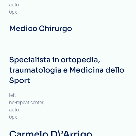
auto
0px
Medico Chirurgo
Specialista in ortopedia,
traumatologia e Medicina dello
Sport
left
no-repeat;center;;
auto
0px
Carmelo D\’Arrigo