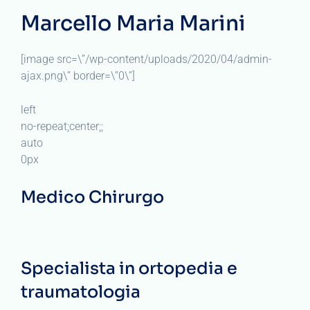
Marcello Maria Marini
[image src=\”/wp-content/uploads/2020/04/admin-
ajax.png\” border=\”0\”]
left
no-repeat;center;;
auto
0px
Medico Chirurgo
Specialista in ortopedia e
traumatologia