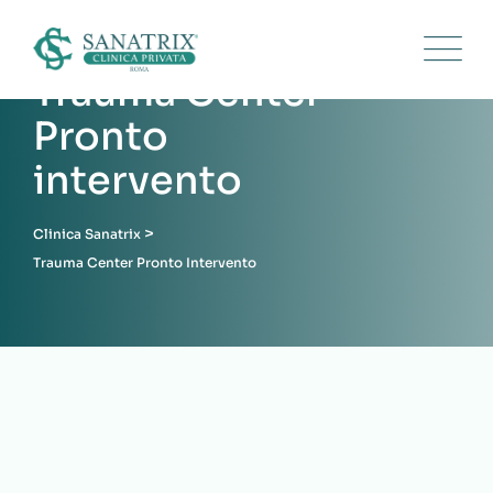
Skip
to
content
Trauma Center
Pronto
intervento
>
Clinica Sanatrix
Trauma Center Pronto Intervento