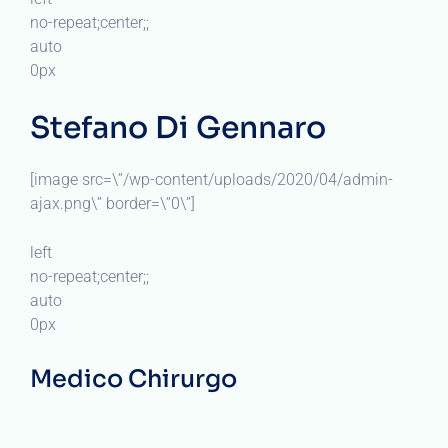
no-repeat;center;;
auto
0px
Stefano Di Gennaro
[image src=\”/wp-content/uploads/2020/04/admin-
ajax.png\” border=\”0\”]
left
no-repeat;center;;
auto
0px
Medico Chirurgo