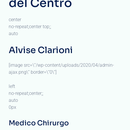
del Centro
center
no-repeat;center top;;
auto
Alvise Clarioni
[image src=\”/wp-content/uploads/2020/04/admin-
ajax.png\” border=\”0\”]
left
no-repeat;center;;
auto
0px
Medico Chirurgo