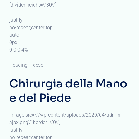
[divider height=\”30\”]
justify
no-repeat;center top;;
auto
0px
0 0 0 4%
Heading + desc
Chirurgia della Mano
e del Piede
[image src=\”/wp-content/uploads/2020/04/admin-
ajax.png\” border=\”0\”]
justify
no-repeat;center top;;