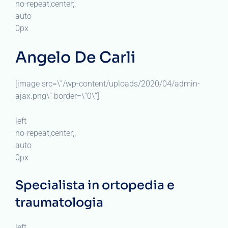
no-repeat;center;;
auto
0px
Angelo De Carli
[image src=\”/wp-content/uploads/2020/04/admin-
ajax.png\” border=\”0\”]
left
no-repeat;center;;
auto
0px
Specialista in ortopedia e
traumatologia
left