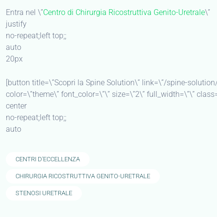
Entra nel \”
Centro di Chirurgia Ricostruttiva Genito-Uretrale
\”
justify
no-repeat;left top;;
auto
20px
[button title=\”Scopri la Spine Solution\” link=\”/spine-solution
color=\”theme\” font_color=\”\” size=\”2\” full_width=\”\” class=
center
no-repeat;left top;;
auto
CENTRI D'ECCELLENZA
CHIRURGIA RICOSTRUTTIVA GENITO-URETRALE
STENOSI URETRALE