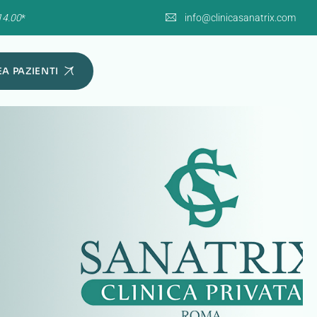
14.00
*
info@clinicasanatrix.com
A PAZIENTI