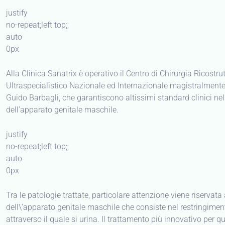
justify
no-repeat;left top;;
auto
0px
Alla Clinica Sanatrix è operativo il Centro di Chirurgia Ricostru
Ultraspecialistico Nazionale ed Internazionale magistralmente d
Guido Barbagli, che garantiscono altissimi standard clinici nell
dell’apparato genitale maschile.
justify
no-repeat;left top;;
auto
0px
Tra le patologie trattate, particolare attenzione viene riservat
dell\’apparato genitale maschile che consiste nel restringiment
attraverso il quale si urina. Il trattamento più innovativo per q