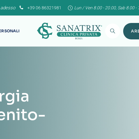
 adesso
+39 06 86321981
Lun / Ven 8.00 - 20.00, Sab 8.00 - 
PERSONALI
ARE
rgia
enito-