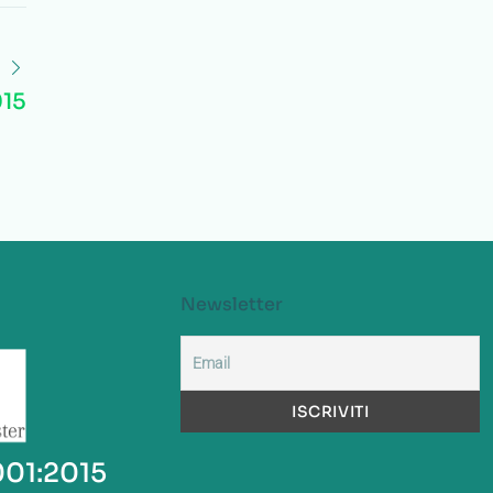
015
Newsletter
001:2015