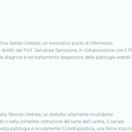
ttiva Genito-Uretrale, un innovativo punto di riferimento
iretto dal Prof. Salvatore Sansalone, in collaborazione con il Pr
a diagnosi e nel trattamento terapeutico delle patologie uretrali
a alla Stenosi Uretrale, un disturbo altamente invalidante
o o nella completa ostruzione del lume dell\’uretra, il canale
uesta patologia è sicuramente l\’Uretroplastica, una felice intuiz