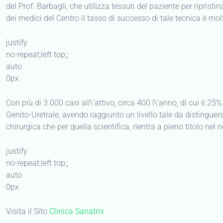
del Prof. Barbagli, che utilizza tessuti del paziente per riprist
dei medici del Centro il tasso di successo di tale tecnica è mo
justify
no-repeat;left top;;
auto
0px
Con più di 3.000 casi all\’attivo, circa 400 l\’anno, di cui il 25
Genito-Uretrale, avendo raggiunto un livello tale da distinguer
chirurgica che per quella scientifica, rientra a pieno titolo nel 
justify
no-repeat;left top;;
auto
0px
Visita il Sito
Clinica Sanatrix