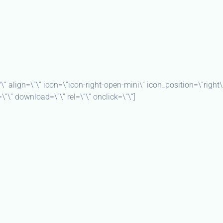
/\” align=\”\” icon=\”icon-right-open-mini\” icon_position=\”right\
\”\” download=\”\” rel=\”\” onclick=\”\”]