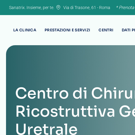
Skip
* Prenota
Sanatrix. Insieme, per te.
Via di Trasone, 61 - Roma
to
content
LA CLINICA
PRESTAZIONI E SERVIZI
CENTRI
DATI 
Centro di Chiru
Ricostruttiva G
Uretrale