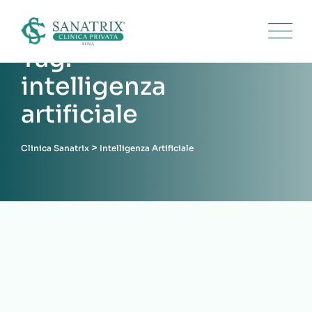
Skip
to
content
Tag:
intelligenza
artificiale
>
Clinica Sanatrix
Intelligenza Artificiale