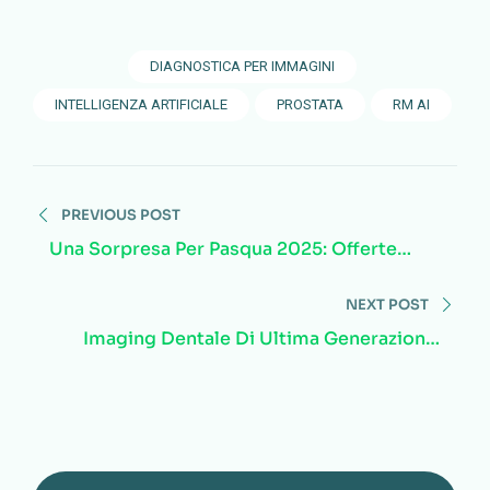
DIAGNOSTICA PER IMMAGINI
INTELLIGENZA ARTIFICIALE
PROSTATA
RM AI
PREVIOUS POST
Una Sorpresa Per Pasqua 2025: Offerte
Esclusive Per La Tua Prevenzione!
NEXT POST
Imaging Dentale Di Ultima Generazione:
Arriva Alla Clinica Sanatrix Il Planmeca
ProMax® 3D Mid