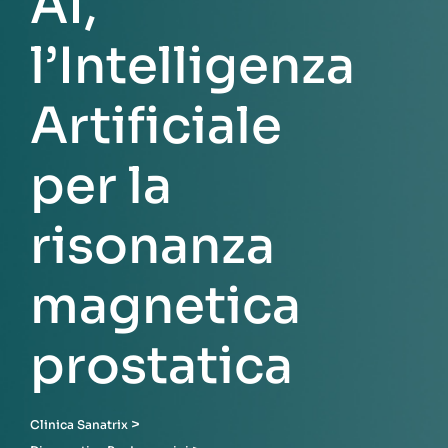
AI,
l’Intelligenza
Artificiale
per la
risonanza
magnetica
prostatica
>
Clinica Sanatrix