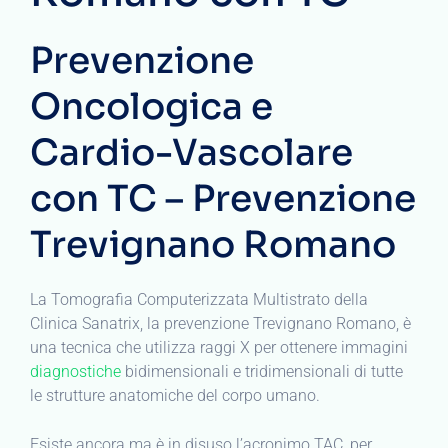
Prevenzione
Oncologica e
Cardio-Vascolare
con TC – Prevenzione
Trevignano Romano
La Tomografia Computerizzata Multistrato della
Clinica Sanatrix, la prevenzione Trevignano Romano, è
una tecnica che utilizza raggi X per ottenere immagini
diagnostiche
bidimensionali e tridimensionali di tutte
le strutture anatomiche del corpo umano.
Esiste ancora ma è in disuso l’acronimo TAC, per