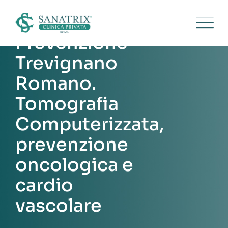
Skip
to
content
Prevenzione
Trevignano
Romano.
Tomografia
Computerizzata,
prevenzione
oncologica e
cardio
vascolare