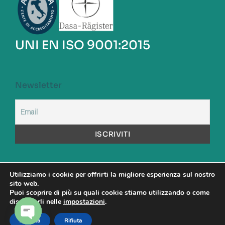
UNI EN ISO 9001:2015
Newsletter
Utilizziamo i cookie per offrirti la migliore esperienza sul nostro
sito web.
A.S.S.A. S.p.a. Capitale Sociale versato: Euro 1.000.000,00
Puoi scoprire di più su quali cookie stiamo utilizzando o come
Codice Fiscale: 00480890581 – Partita Iva: 00904531001 -
disattivarli nelle
impostazioni
.
Direttore Sanitario: Dott. Maurizio Cattel
Accetta
Rifiuta