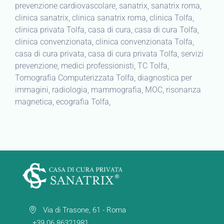
prevenzione cardiovascolare, sanatrix, sanatrix roma,
clinica sanatrix, clinica sanatrix roma, clinica Tolfa,
clinica privata Tolfa, casa di cura, casa di cura Tolfa,
clinica convenzionata, clinica convenzionata Tolfa,
casa di cura privata, casa di cura privata Tolfa, servizi
prevenzione, medici professionisti, TC Tolfa,
Tomografia Computerizzata Tolfa, diagnostica per
immagini, radiologia, mammografia, MOC, risonanza
magnetica, ecografia Tolfa,
Via di Trasone, 61 - Roma
+39 06 86321981