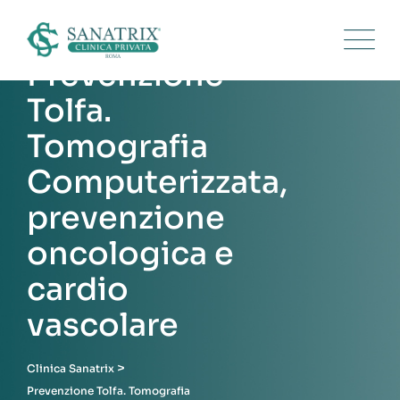
Skip
to
content
Prevenzione
Tolfa.
Tomografia
Computerizzata,
prevenzione
oncologica e
cardio
vascolare
>
Clinica Sanatrix
Prevenzione Tolfa. Tomografia