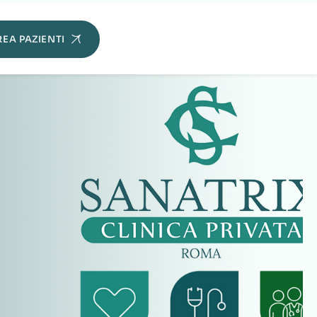
 TC – Prevenzione Roma
 ottenere immagini
diagnostiche
bidimensionali e