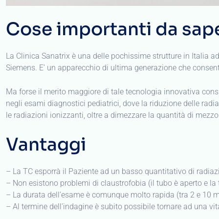
– Non esistono problemi di claustrofobia (il tubo è aperto e la 
– La durata dell’esame è comunque molto rapida (tra 2 e 10 mi
– Al termine dell’indagine è subito possibile tornare ad una vi
Perchè la TC?
La TC multistrato consente di ottenere immagini
anatomiche
d
Le apparecchiature TC multistrato, come quella disponibile pr
Prevenzione
Vascolare
(carotidi, aorta, arterie renali, arti inferio
Prevenzione
Cardiaca
(circolo coronarico);
Prevenzione Secondaria delle
Neoplasie
Polmonari;
Prevenzione Secondaria delle
Neoplasie
Colon-rettali;
Prevenzione
Oncologica
Total Body.