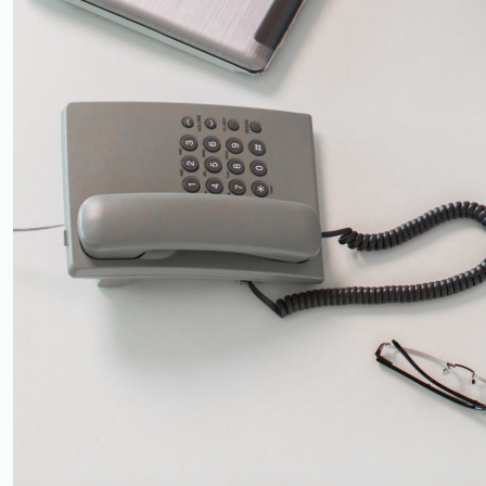
Cose importanti da sap
La Clinica Sanatrix è una delle pochissime strutture in Italia ad
Siemens. E’ un apparecchio di ultima generazione che consente
Ma forse il merito maggiore di tale tecnologia innovativa cons
negli esami diagnostici pediatrici, dove la riduzione delle rad
le radiazioni ionizzanti, oltre a dimezzare la quantità di mezzo 
Vantaggi
– La TC esporrà il Paziente ad un basso quantitativo di radiaz