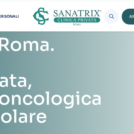
colare
venzione Oncologica E Cardio Vascolare
on TC
 e Cardio-Vascolare con
ix, la prevenzione Roma, è una tecnica che utilizza raggi X per