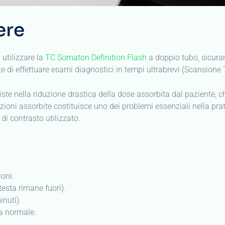
testa rimane fuori).
nuti).
ta normale.
i tutti i distretti corporei con un tempo di esame ridotto (intorno
esso la
Casa di Cura Sanatrix
consentono tutte le applicazioni pi
ri);