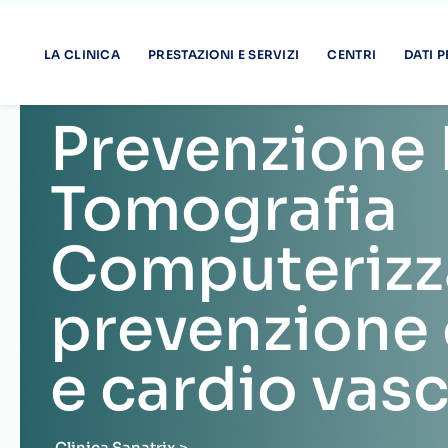
e cardio vas
Clinica Sanatrix
>
Prevenzione Roma. Tomografia Computerizzata, Pre
Prevenzione Roma c
Prevenzione Oncologica
La Tomografia Computerizzata Multistrato della Clinica Sanatr