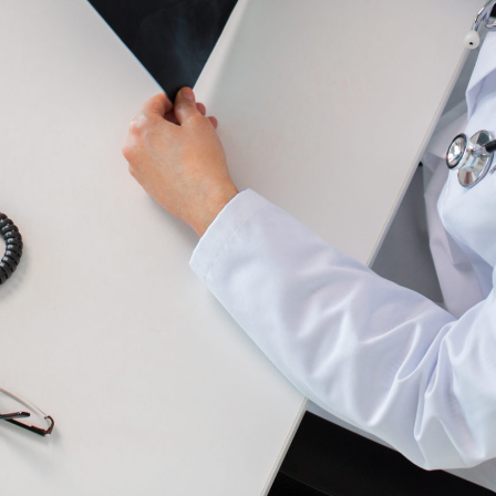
ere
 utilizzare la
TC Somaton Definition Flash
a doppio tubo, sicura
 di effettuare esami diagnostici in tempi ultrabrevi (Scansione 
iste nella riduzione drastica della dose assorbita dal paziente, 
iazioni assorbite costituisce uno dei problemi essenziali nella p
di contrasto utilizzato.
ioni.