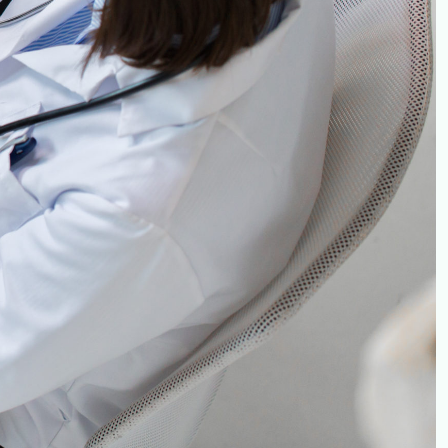
mente una tra le macchine più innovative progettate dalla
Total Body su Bambini in 1 secondo, su Adulti 5 secondi).
che deve essere sottoposto a continui esami di controllo oppure
ratica quotidiana della diagnostica per immagini che utilizzano