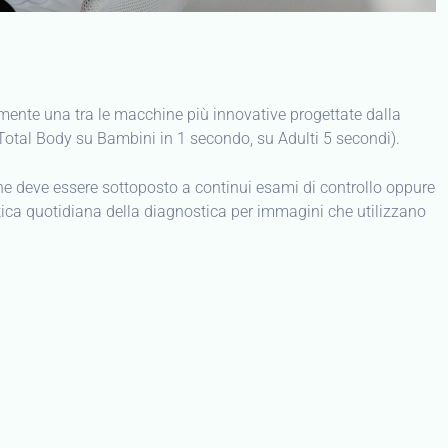
 al minuto).
ù innovative per la prevenzione: