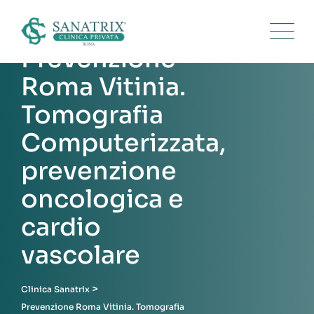
Skip
to
content
Prevenzione
Roma Vitinia.
Tomografia
Computerizzata,
prevenzione
oncologica e
cardio
vascolare
>
Clinica Sanatrix
Prevenzione Roma Vitinia. Tomografia