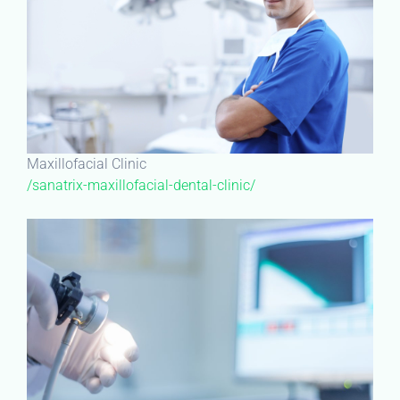
Maxillofacial Clinic
/sanatrix-maxillofacial-dental-clinic/