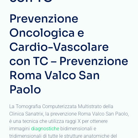
Prevenzione
Oncologica e
Cardio-Vascolare
con TC – Prevenzione
Roma Valco San
Paolo
La Tomografia Computerizzata Multistrato della
Clinica Sanatrix, la prevenzione Roma Valco San Paolo,
è una tecnica che utilizza raggi X per ottenere
immagini
diagnostiche
bidimensionali e
tridimensionali di tutte le strutture anatomiche del