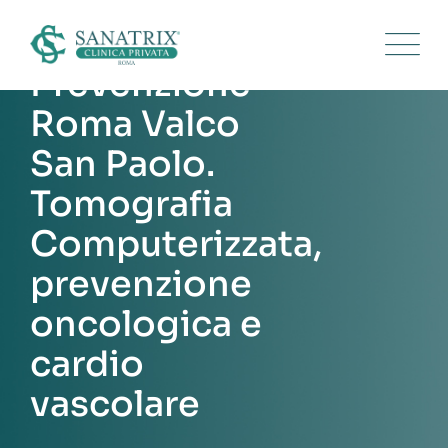
Skip
to
content
Prevenzione
Roma Valco
San Paolo.
Tomografia
Computerizzata,
prevenzione
oncologica e
cardio
vascolare