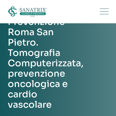
Skip
to
content
Prevenzione
Roma San
Pietro.
Tomografia
Computerizzata,
prevenzione
oncologica e
cardio
vascolare