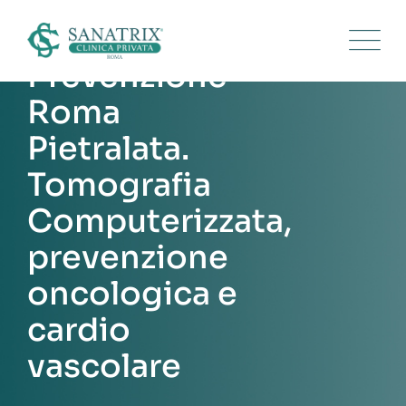
Skip
to
content
Prevenzione
Roma
Pietralata.
Tomografia
Computerizzata,
prevenzione
oncologica e
cardio
vascolare