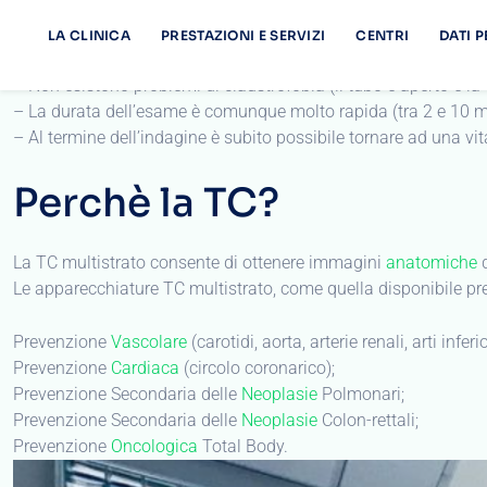
– La TC esporrà il Paziente ad un basso quantitativo di radiaz
– Non esistono problemi di claustrofobia (il tubo è aperto e la 
– La durata dell’esame è comunque molto rapida (tra 2 e 10 mi
– Al termine dell’indagine è subito possibile tornare ad una vi
Perchè la TC?
La TC multistrato consente di ottenere immagini
anatomiche
d
Le apparecchiature TC multistrato, come quella disponibile pr
Prevenzione
Vascolare
(carotidi, aorta, arterie renali, arti inferio
Prevenzione
Cardiaca
(circolo coronarico);
Prevenzione Secondaria delle
Neoplasie
Polmonari;
Prevenzione Secondaria delle
Neoplasie
Colon-rettali;
Prevenzione
Oncologica
Total Body.