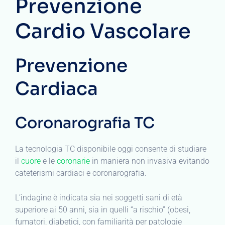
Prevenzione
Cardio Vascolare
Prevenzione
Cardiaca
Coronarografia TC
La tecnologia TC disponibile oggi consente di studiare
il
cuore
e le
coronarie
in maniera non invasiva evitando
cateterismi cardiaci e coronarografia.
L’indagine è indicata sia nei soggetti sani di età
superiore ai 50 anni, sia in quelli “a rischio” (obesi,
fumatori, diabetici, con familiarità per patologie