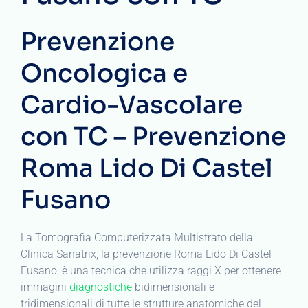
Prevenzione
Oncologica e
Cardio-Vascolare
con TC – Prevenzione
Roma Lido Di Castel
Fusano
La Tomografia Computerizzata Multistrato della
Clinica Sanatrix, la prevenzione Roma Lido Di Castel
Fusano, è una tecnica che utilizza raggi X per ottenere
immagini
diagnostiche
bidimensionali e
tridimensionali di tutte le strutture anatomiche del