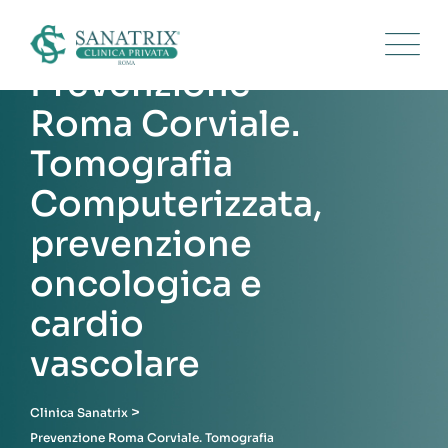
Skip
to
content
Prevenzione
Roma Corviale.
Tomografia
Computerizzata,
prevenzione
oncologica e
cardio
vascolare
>
Clinica Sanatrix
Prevenzione Roma Corviale. Tomografia