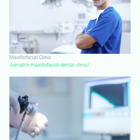
Maxillofacial Clinic
/sanatrix-maxillofacial-dental-clinic/