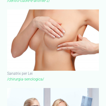
/centro-cuore-e-aritmie-2/
Sanatrix per Lei
/chirurgia-senologica/