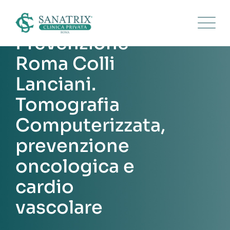
Skip
to
content
Prevenzione
Roma Colli
Lanciani.
Tomografia
Computerizzata,
prevenzione
oncologica e
cardio
vascolare