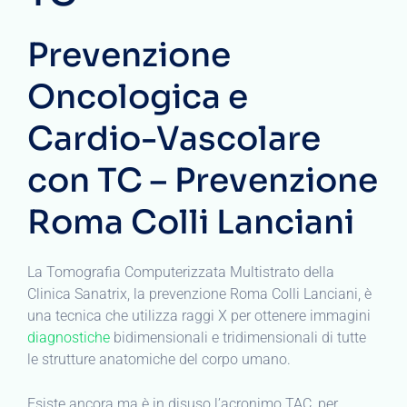
Prevenzione
Oncologica e
Cardio-Vascolare
con TC – Prevenzione
Roma Colli Lanciani
La Tomografia Computerizzata Multistrato della
Clinica Sanatrix, la prevenzione Roma Colli Lanciani, è
una tecnica che utilizza raggi X per ottenere immagini
diagnostiche
bidimensionali e tridimensionali di tutte
le strutture anatomiche del corpo umano.
Esiste ancora ma è in disuso l’acronimo TAC, per