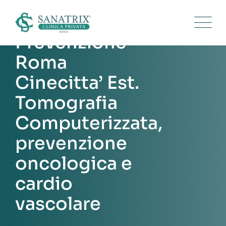
Skip
to
content
Prevenzione
Roma
Cinecitta’ Est.
Tomografia
Computerizzata,
prevenzione
oncologica e
cardio
vascolare