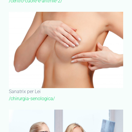
/centro-cuore-e-aritmie-2/
Sanatrix per Lei
/chirurgia-senologica/