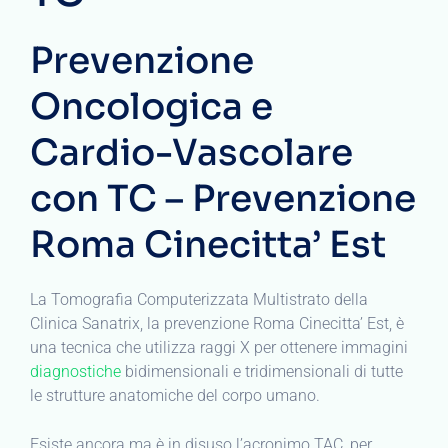
Prevenzione
Oncologica e
Cardio-Vascolare
con TC – Prevenzione
Roma Cinecitta’ Est
La Tomografia Computerizzata Multistrato della
Clinica Sanatrix, la prevenzione Roma Cinecitta’ Est, è
una tecnica che utilizza raggi X per ottenere immagini
diagnostiche
bidimensionali e tridimensionali di tutte
le strutture anatomiche del corpo umano.
Esiste ancora ma è in disuso l’acronimo TAC, per