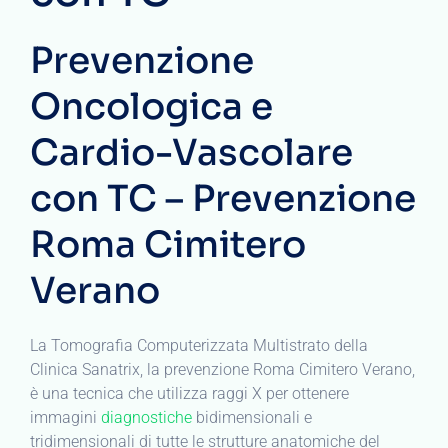
Prevenzione
Oncologica e
Cardio-Vascolare
con TC – Prevenzione
Roma Cimitero
Verano
La Tomografia Computerizzata Multistrato della
Clinica Sanatrix, la prevenzione Roma Cimitero Verano,
è una tecnica che utilizza raggi X per ottenere
immagini
diagnostiche
bidimensionali e
tridimensionali di tutte le strutture anatomiche del