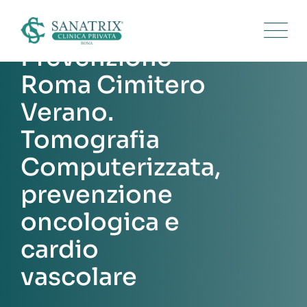
Skip
to
content
Prevenzione
Roma Cimitero
Verano.
Tomografia
Computerizzata,
prevenzione
oncologica e
cardio
vascolare