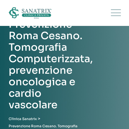
Skip
to
content
Prevenzione
Roma Cesano.
Tomografia
Computerizzata,
prevenzione
oncologica e
cardio
vascolare
>
Clinica Sanatrix
Prevenzione Roma Cesano. Tomografia