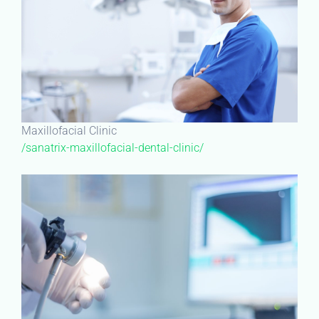
Maxillofacial Clinic
/sanatrix-maxillofacial-dental-clinic/