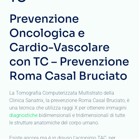
Prevenzione
Oncologica e
Cardio-Vascolare
con TC – Prevenzione
Roma Casal Bruciato
La Tomografia Computerizzata Multistrato della
Clinica Sanatrix, la prevenzione Roma Casal Bruciato, è
una tecnica che utilizza raggi X per ottenere immagini
diagnostiche
bidimensionali e tridimensionali di tutte
le strutture anatomiche del corpo umano.
Esiste ancora ma è in disuso l’acronimo TAC, per