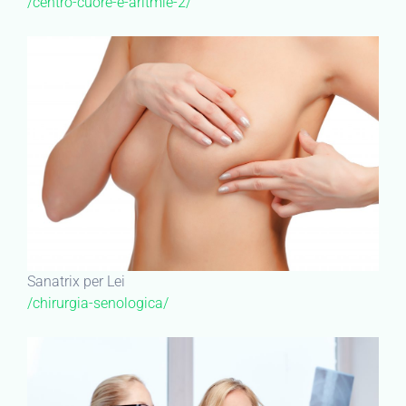
/centro-cuore-e-aritmie-2/
Sanatrix per Lei
/chirurgia-senologica/