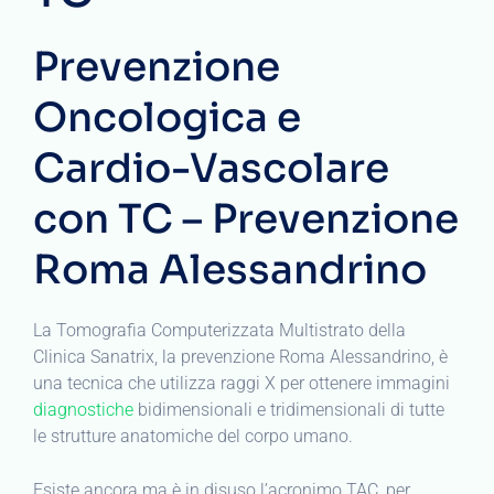
Prevenzione
Oncologica e
Cardio-Vascolare
con TC – Prevenzione
Roma Alessandrino
La Tomografia Computerizzata Multistrato della
Clinica Sanatrix, la prevenzione Roma Alessandrino, è
una tecnica che utilizza raggi X per ottenere immagini
diagnostiche
bidimensionali e tridimensionali di tutte
le strutture anatomiche del corpo umano.
Esiste ancora ma è in disuso l’acronimo TAC, per