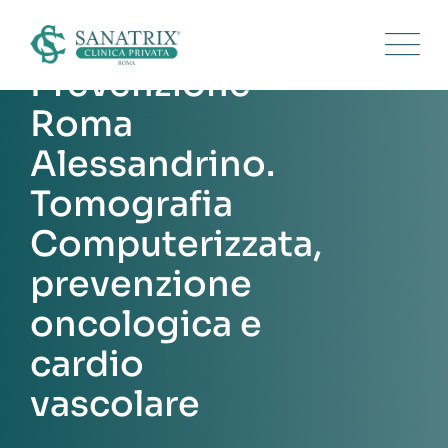
Skip
to
content
Prevenzione
Roma
Alessandrino.
Tomografia
Computerizzata,
prevenzione
oncologica e
cardio
vascolare