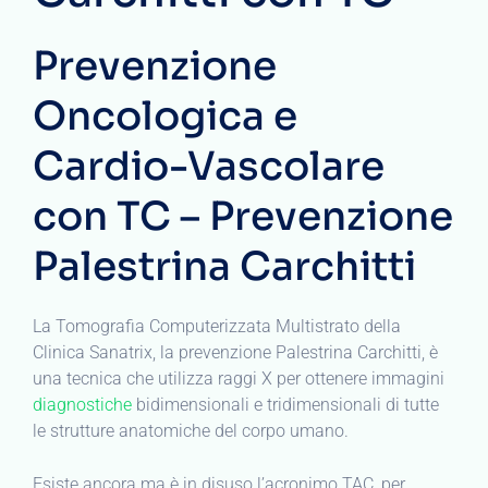
Prevenzione
Oncologica e
Cardio-Vascolare
con TC – Prevenzione
Palestrina Carchitti
La Tomografia Computerizzata Multistrato della
Clinica Sanatrix, la prevenzione Palestrina Carchitti, è
una tecnica che utilizza raggi X per ottenere immagini
diagnostiche
bidimensionali e tridimensionali di tutte
le strutture anatomiche del corpo umano.
Esiste ancora ma è in disuso l’acronimo TAC, per