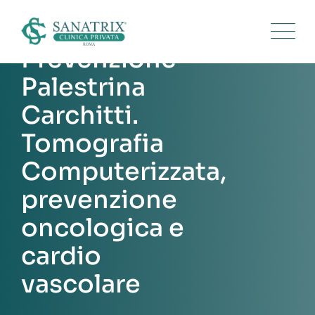
Skip
to
content
Prevenzione
Palestrina
Carchitti.
Tomografia
Computerizzata,
prevenzione
oncologica e
cardio
vascolare