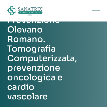
Skip
to
content
Prevenzione
Olevano
Romano.
Tomografia
Computerizzata,
prevenzione
oncologica e
cardio
vascolare